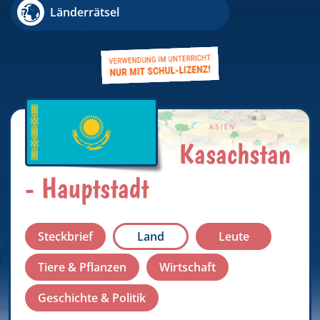
Länderrätsel
Kasachstan
- Hauptstadt
Steckbrief
Land
Leute
Tiere & Pflanzen
Wirtschaft
Geschichte & Politik