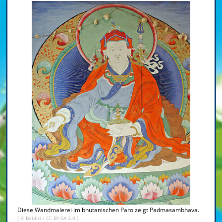
Diese Wandmalerei im bhutanischen Paro zeigt Padmasambhava.
[ ©
Baldiri
/
CC BY-SA 3.0
]