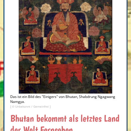
Das ist ein Bild des "Einigers" von Bhutan, Shabdrung Ngagwang
Namgya.
[ © Unbekannt / Gemeinfrei ]
Bhutan bekommt als letztes Land
der Welt Fernsehen