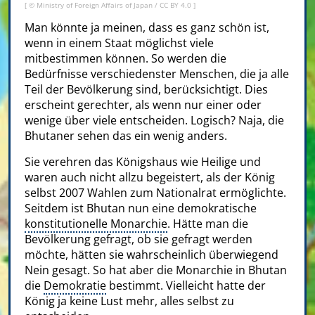
[ ©
Ministry of Foreign Affairs of Japan
/
CC BY 4.0
]
Man könnte ja meinen, dass es ganz schön ist,
wenn in einem Staat möglichst viele
mitbestimmen können. So werden die
Bedürfnisse verschiedenster Menschen, die ja alle
Teil der Bevölkerung sind, berücksichtigt. Dies
erscheint gerechter, als wenn nur einer oder
wenige über viele entscheiden. Logisch? Naja, die
Bhutaner sehen das ein wenig anders.
Sie verehren das Königshaus wie Heilige und
waren auch nicht allzu begeistert, als der König
selbst 2007 Wahlen zum Nationalrat ermöglichte.
Seitdem ist Bhutan nun eine demokratische
konstitutionelle Monarchie
. Hätte man die
Bevölkerung gefragt, ob sie gefragt werden
möchte, hätten sie wahrscheinlich überwiegend
Nein gesagt. So hat aber die Monarchie in Bhutan
die
Demokratie
bestimmt. Vielleicht hatte der
König ja keine Lust mehr, alles selbst zu