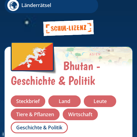
Länderrätsel
Bhutan -
Geschichte & Politik
Steckbrief
Land
Leute
Tiere & Pflanzen
Wirtschaft
Geschichte & Politik