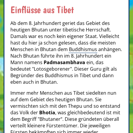
Einflüsse aus Tibet
Ab dem 8. Jahrhundert geriet das Gebiet des
heutigen Bhutan unter tibetische Herrschaft.
Damals war es noch kein eigener Staat. Vielleicht
hast du hier ja schon gelesen, dass die meisten
Menschen in Bhutan dem
Buddhismus
anhängen.
Nach Bhutan führte ihn im 8. Jahrhundert ein
Mann namens
Padmasambhava
ein, das
bedeutet "Lotosgeborener". Dieser Guru gilt als
Begründer des Buddhismus in Tibet und dann
eben auch in Bhutan.
Immer mehr Menschen aus Tibet siedelten nun
auf dem Gebiet des heutigen Bhutan. Sie
vermischten sich mit den Thepu und so entstand
das Volk der
Bhotia
, was gleichbedeutend ist mit
dem Begriff "Bhutaner“. Diese gründeten überall
verteilt kleinere Fürstentümer. Die jeweiligen
Fürsten bekämpften sich immer wieder