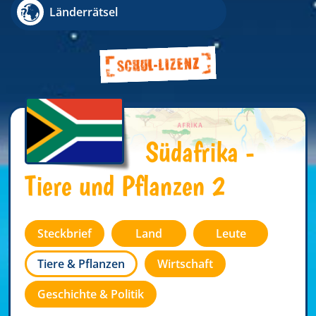
Länderrätsel
Südafrika -
Tiere und Pflanzen 2
Steckbrief
Land
Leute
Tiere & Pflanzen
Wirtschaft
Geschichte & Politik