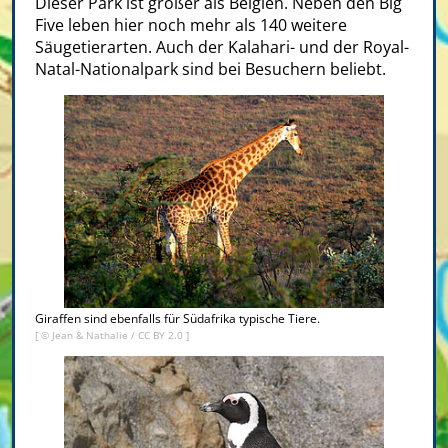
Dieser Park ist größer als Belgien. Neben den Big
Five leben hier noch mehr als 140 weitere
Säugetierarten. Auch der Kalahari- und der Royal-
Natal-Nationalpark sind bei Besuchern beliebt.
Giraffen sind ebenfalls für Südafrika typische Tiere.
[ ©
Jean & Nathalie
/
CC BY 2.0
]