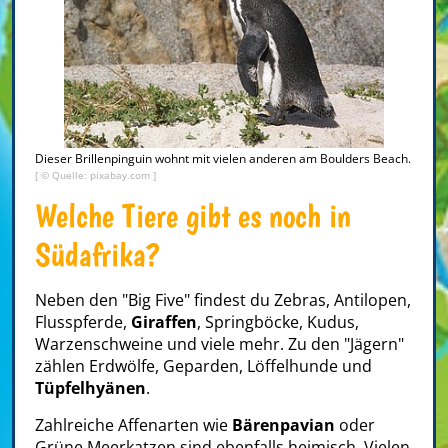
Dieser Brillenpinguin wohnt mit vielen anderen am Boulders Beach.
[ © Quelle: pixabay.com ]
Welche Tiere gibt es noch in
Südafrika?
Neben den "Big Five" findest du Zebras, Antilopen,
Flusspferde,
Giraffen
, Springböcke, Kudus,
Warzenschweine und viele mehr. Zu den "Jägern"
zählen Erdwölfe, Geparden, Löffelhunde und
Tüpfelhyänen
.
Zahlreiche Affenarten wie
Bärenpavian
oder
Grüne Meerkatzen sind ebenfalls heimisch. Vielen