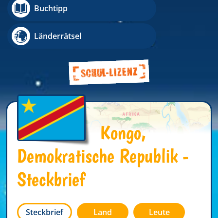
Buchtipp
Länderrätsel
Kongo,
Demokratische Republik -
Steckbrief
Steckbrief
Land
Leute