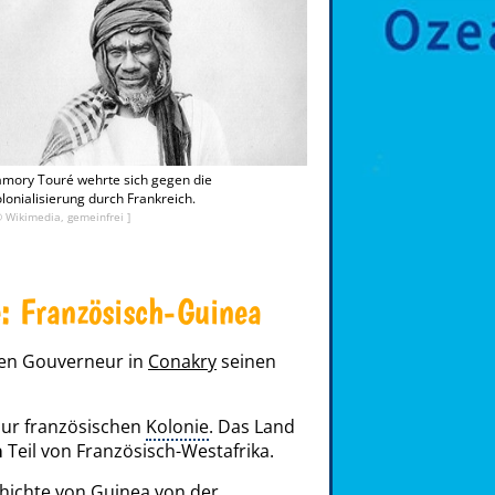
mory Touré wehrte sich gegen die
lonialisierung durch Frankreich.
© Wikimedia, gemeinfrei ]
e: Französisch-Guinea
nen Gouverneur in
Conakry
seinen
zur französischen
Kolonie
. Das Land
a
Teil von Französisch-Westafrika.
hichte von Guinea von der