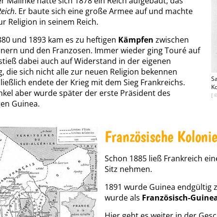
r Malinke hatte sich 1878 ein Reich aufgebaut, das
eich
. Er baute sich eine große Armee auf und machte
ur Religion in seinem Reich.
880 und 1893 kam es zu heftigen
Kämpfen
zwischen
nern und den Franzosen. Immer wieder ging Touré auf
 stieß dabei auch auf Widerstand in der eigenen
, die sich nicht alle zur neuen Religion bekennen
Sa
hließlich endete der Krieg mit dem Sieg Frankreichs.
Ko
kel aber wurde später der erste Präsident des
[ 
en Guinea.
Französische Koloni
Schon 1885 ließ Frankreich ei
Sitz nehmen.
1891 wurde Guinea endgültig 
wurde als
Französisch-Guine
Hier geht es weiter in der
Gesc