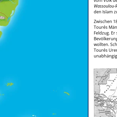
vom Volk de
Wassoulou-R
den Islam z
Zwischen 1
Tourés Män
Feldzug. Er
Bevölkerung
wollten. Sc
Tourés Uren
unabhängig