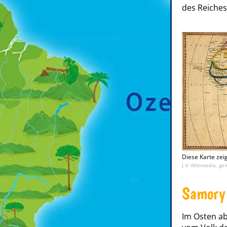
des Reiches
Diese Karte zei
[ © Wikimedia, gem
Samory 
Im Osten ab