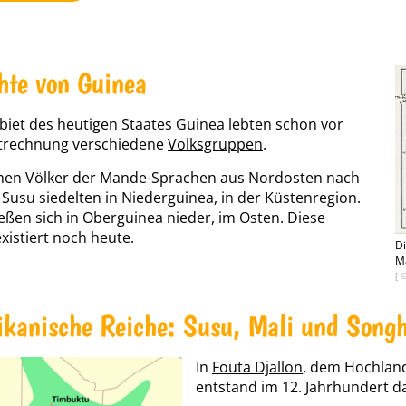
hte von Guinea
biet des heutigen
Staates Guinea
lebten schon vor
itrechnung verschiedene
Volksgruppen
.
en Völker der Mande-Sprachen aus Nordosten nach
 Susu siedelten in Niederguinea, in der Küstenregion.
eßen sich in Oberguinea nieder, im Osten. Diese
xistiert noch heute.
Di
M
[ 
ikanische Reiche: Susu, Mali und Song
In
Fouta Djallon
, dem Hochland
entstand im 12. Jahrhundert d