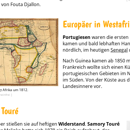
 von Fouta Djallon.
Europäer in Westafr
Portugiesen
waren die ersten 
kamen und bald lebhaften Hand
nördlich, im heutigen
Senegal
Nach Guinea kamen ab 1850 
Frankreich wollte sich einen 
portugiesischen Gebieten im 
im Süden. Von der Küste aus d
Landesinnere vor.
gt Afrika um 1812.
einfrei ]
Touré
er stießen sie auf heftigen
Widerstand
.
Samory Touré