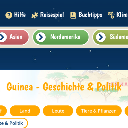
Hilfe
Reisespiel
Buchtipps
Klim
Asien
Nordamerika
Südame
Guinea - Geschichte & Politik
f
Land
Leute
Tiere & Pflanzen
e & Politik