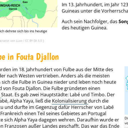
Im 13. Jahrhundert, im Jahr 123
Guineas unter die Vorherrsch
Auch sein Nachfolger, das
Son
des heutigen Guinea.
ch dehnte sich bis ins heutige
ersetzt von Luxo
/
CC BY-SA 3.0
]
be in Fouta Djallon
rden im 18. Jahrhundert von Fulbe aus der Mitte des
er nach Westen vertrieben. Anders als die meisten
n sich die Fulbe in Guinea nieder und leben noch heute
 von Fouta Djallon. Die Fulbe gründeten einen
n
Staat. Es gab zwei Hauptstädte: Labé und Timbo. Der
abé, Alpha Yaya, ließ die
Kolonialisierung
durch die
zu und durfte im Gegenzug dafür Herrscher von Labé
s Frankreich einen Teil seines Gebietes an Portugal
Di
lte sich Alpha Yaya dagegen wehren. Daraufhin wurde er
vo
n Franzosen außer Landes geschafft. Das war das Ende
[ 