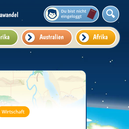
Du bist nicht
awandel
eingeloggt
rika
Australien
Afrika
Wirtschaft