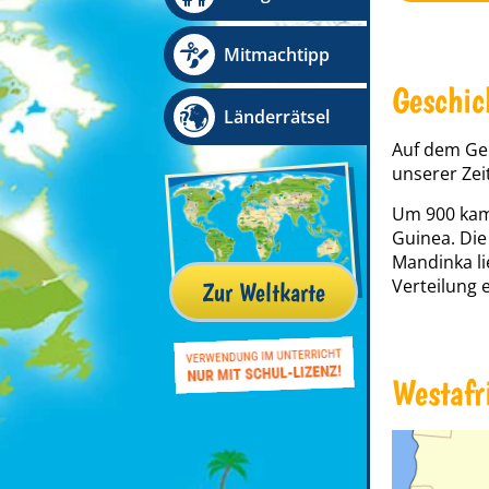
Mitmachtipp
Geschic
Länderrätsel
Auf dem Ge
unserer Ze
Um 900 kam
Guinea. Die
Mandinka li
Verteilung e
Zur Weltkarte
Westafr