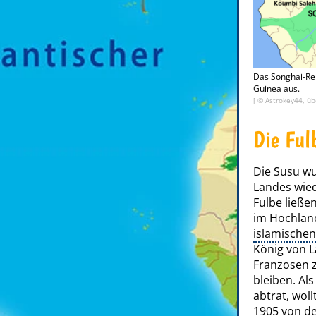
Das Songhai-Rei
Guinea aus.
[ ©
Astrokey44, üb
Die Ful
Die Susu wu
Landes wied
Fulbe ließe
im Hochland
islamische
König von L
Franzosen 
bleiben. Al
abtrat, wol
1905 von de