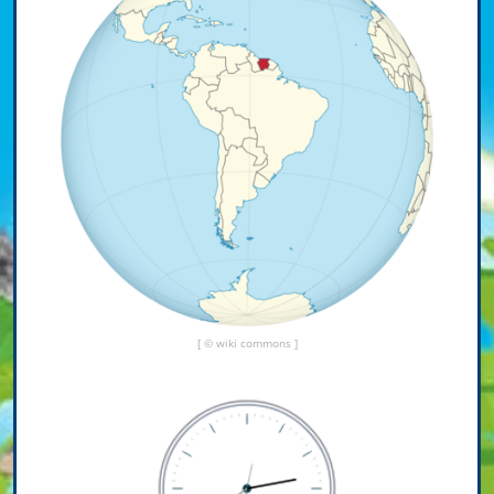
[ © wiki commons ]