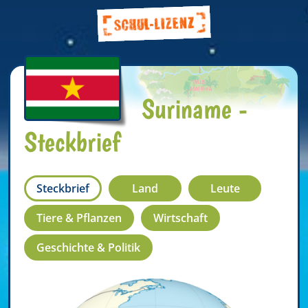
Suriname -
Steckbrief
Steckbrief
Land
Leute
Tiere & Pflanzen
Wirtschaft
Geschichte & Politik