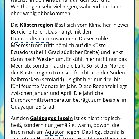
Westhängen sehr viel Regen, während die Täler
eher wenig abbekommen.
Die
Küstenregion
lässt sich vom Klima her in zwei
Bereiche teilen. Das hängt mit dem
Humboldtstrom
zusammen. Dieser kühle
Meeresstrom trifft nämlich auf die Küste
Ecuadors (bei 1 Grad südlicher Breite) und lenkt
dann nach Westen um. Er kühlt hier nicht nur das
Meer ab, sondern auch die Luft. So ist der Norden
der Küstenregion tropisch-feucht und der Süden
halbtrocken (semiarid). Es gibt hier nur drei bis
fünf feuchte Monate im Jahr. Diese Regenzeit liegt
zwischen Januar und April. Die jährliche
Durchschnittstemperatur beträgt zum Beispiel in
Guayaquil 25 Grad.
Auf den
Galápagos-Inseln
ist es nicht tropisch-
heiß, sondern nur gemäßigt warm, obwohl die
Inseln nah am
Äquator
liegen. Das liegt ebenfalls
am kühlen Humboldtstrom. Es gibt eine Regenzeit