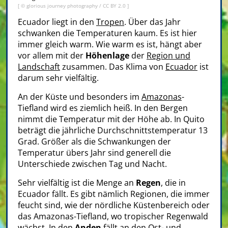
[ ©
glorious journey photography
/
CC BY 2.0
]
Ecuador liegt in den
Tropen
. Über das Jahr
schwanken die Temperaturen kaum. Es ist hier
immer gleich warm. Wie warm es ist, hängt aber
vor allem mit der
Höhenlage
der
Region und
Landschaft
zusammen. Das Klima von
Ecuador
ist
darum sehr vielfältig.
An der Küste und besonders im
Amazonas
-
Tiefland wird es ziemlich heiß. In den Bergen
nimmt die Temperatur mit der Höhe ab. In Quito
beträgt die jährliche Durchschnittstemperatur 13
Grad. Größer als die Schwankungen der
Temperatur übers Jahr sind generell die
Unterschiede zwischen Tag und Nacht.
Sehr vielfältig ist die Menge an
Regen
, die in
Ecuador fällt. Es gibt nämlich Regionen, die immer
feucht sind, wie der nördliche Küstenbereich oder
das Amazonas-Tiefland, wo tropischer Regenwald
wächst. In den
Anden
fällt an den Ost- und