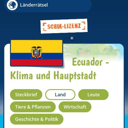
Länderrätsel
Ecuador -
Klima und Hauptstadt
Steckbrief
Land
Leute
Tiere & Pflanzen
Wirtschaft
Geschichte & Politik