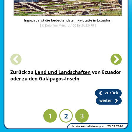
Ingapirca ist die bedeutendste Inka-Stätte in Ecuador.
[ ©
Delphine Ménard
/
CC BY-SA 2.0 FR
]
Zurück zu
Land und Landschaften
von Ecuador
oder zu den
Galápagos-Inseln
zurück
weiter
1
2
3
letzte Aktualisierung am
23.03.2026