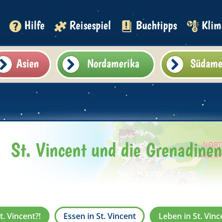
Hilfe
Reisespiel
Buchtipps
Klim
Asien
Nordamerika
Südame
St. Vincent und die Grenadinen
t. Vincent?!
Essen in St. Vincent
Leben in St. Vinc