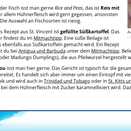
oder Fisch isst man gerne
Rice and Peas
, das ist
Reis mit
or allem Hühnerfleisch wird gern gegessen, ansonsten
Die Auswahl an Fischsorten ist riesig.
s Rezept aus St. Vincent ist
gefüllte Süßkartoffel
. Das
Au
r findest du im
Mitmachtipp
. Eine süße Beilage ist
[ 
 ebenfalls aus Süßkartoffeln gemacht wird. Ein Rezept
st du bei
Antigua und Barbuda
unter dem
Mitmachtipp
. Bel
der Madungo Dumplings), die aus Pfeilwurzel hergestellt w
lou
isst man hier gerne. Das Gericht ist typisch für die gesa
reitet. Es handelt sich aber immer um einen Eintopf mit vi
ibik und wird auch in
Trinidad und Tobago
oder in
St. Kitts 
, bei dem Hühnerfleisch mit Zucker karamnellisiert wird. 