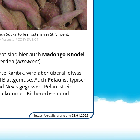
ch Süßkartoffeln isst man in St. Vincent.
©
Acscosta
/
CC BY-SA 3.0
]
iebt sind hier auch
Madongo-Knödel
erden (
Arrowroot
).
mte Karibik, wird aber überall etwas
el Blattgemüse. Auch
Pelau
ist typisch
und Nevis
gegessen. Pelau ist ein
Dazu kommen Kichererbsen und
letzte Aktualisierung am
08.01.2026