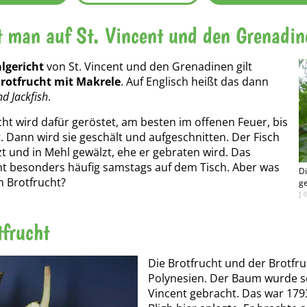
t man auf St. Vincent und den Grenadi
lgericht
von St. Vincent und den Grenadinen gilt
Brotfrucht mit Makrele
. Auf Englisch heißt das dann
nd Jackfish
.
cht wird dafür geröstet, am besten im offenen Feuer, bis
st. Dann wird sie geschält und aufgeschnitten. Der Fisch
t und in Mehl gewälzt, ehe er gebraten wird. Das
ht besonders häufig samstags auf dem Tisch. Aber was
Di
ch Brotfrucht?
ge
[ 
tfrucht
Die Brotfrucht und der Brotf
Polynesien. Der Baum wurde sc
Vincent gebracht. Das war 1793