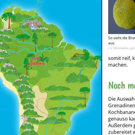
So sieht die Br
aus.
[ © Wikimedia, gem
somit reif,
machen.
Noch me
Die Auswah
Grenadinen
Kochbanan
genauso ka
Außerdem gi
zubereitet 