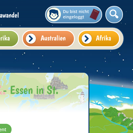
Du bist nicht
awandel
eingeloggt
rika
Australien
Afrika
 - Essen in St.
ent