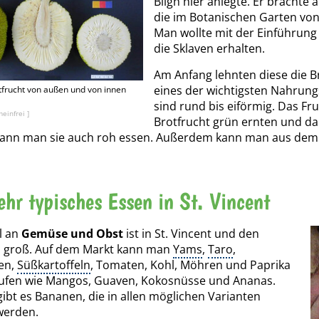
Bligh hier anlegte. Er brachte 
die im Botanischen Garten vo
Man wollte mit der Einführung 
die Sklaven erhalten.
Am Anfang lehnten diese die Br
eines der wichtigsten Nahrungs
otfrucht von außen und von innen
sind rund bis eiförmig. Das Fru
einfrei ]
Brotfrucht grün ernten und da
 kann man sie auch roh essen. Außerdem kann man aus dem 
hr typisches Essen in St. Vincent
l an
Gemüse und Obst
ist in St. Vincent und den
 groß. Auf dem Markt kann man
Yams
,
Taro
,
en,
Süßkartoffeln
, Tomaten, Kohl, Möhren und Paprika
ufen wie Mangos, Guaven, Kokosnüsse und Ananas.
bt es Bananen, die in allen möglichen Varianten
werden.