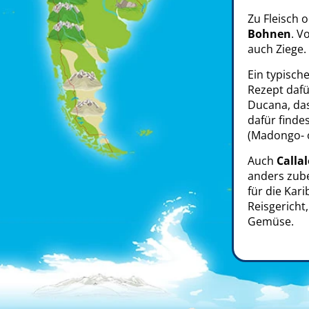
Zu Fleisch 
Bohnen
. V
auch Ziege. 
Ein typische
Rezept dafü
Ducana, das
dafür finde
(Madongo- o
Auch
Calla
anders zube
für die Kar
Reisgericht
Gemüse.