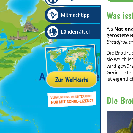
Was iss
Mitmachtipp
Als
Nationa
Länderrätsel
geröstete 
Breadfruit a
Die Brotfru
sie weich i
wird gewürz
Gericht ste
Zur Weltkarte
ist eigentli
Die Bro