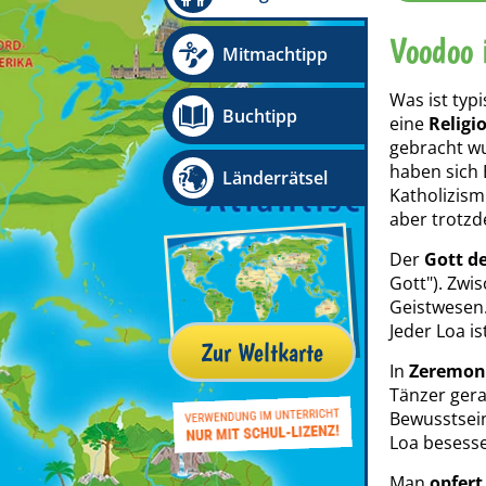
Voodoo 
Mitmachtipp
Was ist typi
Buchtipp
eine
Religi
gebracht wur
haben sich
Länderrätsel
Katholizism
aber trotz
Der
Gott d
Gott"). Zw
Geistwesen.
Jeder Loa i
Zur Weltkarte
In
Zeremon
Tänzer gera
Bewusstsei
Loa besess
Man
opfert