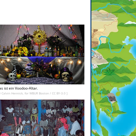
s ist ein Voodoo-Altar.
©
Calvin Hennick, for WBUR Boston
/
CC BY-3.0
]