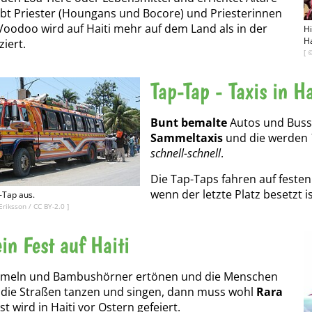
 gibt Priester (Houngans und Bocore) und Priesterinnen
oodoo wird auf Haiti mehr auf dem Land als in der
Hi
Ha
ziert.
[ 
Tap-Tap - Taxis in Ha
Bunt bemalte
Autos und Busse 
Sammeltaxis
und die werden
schnell-schnell
.
Die Tap-Taps fahren auf festen 
wenn der letzte Platz besetzt is
-Tap aus.
Eriksson
/
CC BY-2.0
]
in Fest auf Haiti
eln und Bambushörner ertönen und die Menschen
 die Straßen tanzen und singen, dann muss wohl
Rara
st wird in Haiti vor Ostern gefeiert.