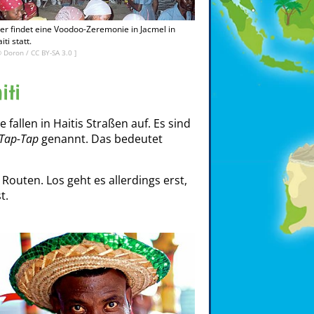
er findet eine Voodoo-Zeremonie in Jacmel in
iti statt.
©
Doron
/
CC BY-SA 3.0
]
iti
fallen in Haitis Straßen auf. Es sind
Tap-Tap
genannt. Das bedeutet
Routen. Los geht es allerdings erst,
t.