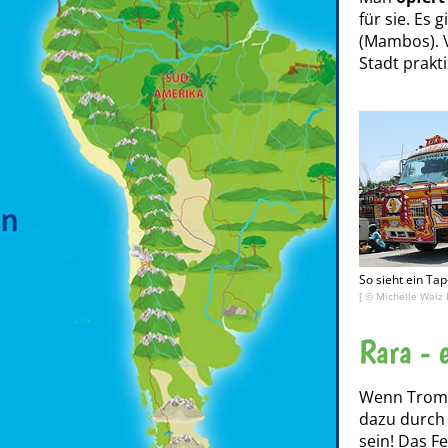
für sie. Es
(Mambos). V
Stadt prakti
So sieht ein Tap
[ ©
Michelle Walz 
Rara - e
Wenn Tromm
dazu durch
sein! Das Fe