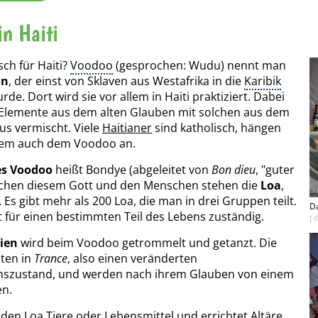
in Haiti
sch für Haiti?
Voodoo
(gesprochen: Wudu) nennt man
on
, der einst von Sklaven aus Westafrika in die
Karibik
de. Dort wird sie vor allem in Haiti praktiziert. Dabei
 Elemente aus dem alten Glauben mit solchen aus dem
us vermischt. Viele
Haitianer
sind katholisch, hängen
dem auch dem Voodoo an.
es Voodoo
heißt Bondye (abgeleitet von
Bon dieu
, "guter
ischen diesem Gott und den Menschen stehen die
Loa
,
 Es gibt mehr als 200 Loa, die man in drei Gruppen teilt.
Da
st für einen bestimmten Teil des Lebens zuständig.
[ 
ien
wird beim Voodoo getrommelt und getanzt. Die
ten in
Trance
, also einen veränderten
nszustand, und werden nach ihrem Glauben von einem
en.
den Loa Tiere oder Lebensmittel und errichtet Altäre