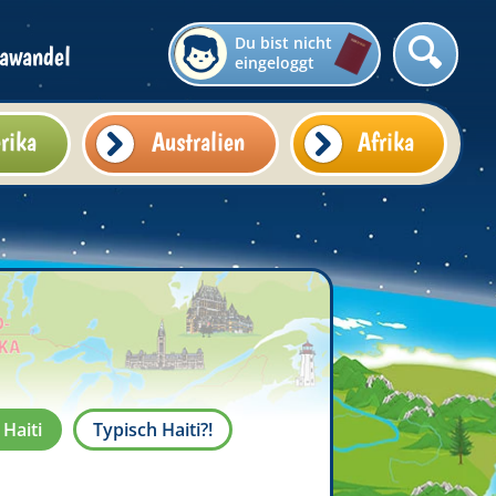
Du bist nicht
awandel
eingeloggt
rika
Australien
Afrika
 Haiti
Typisch Haiti?!