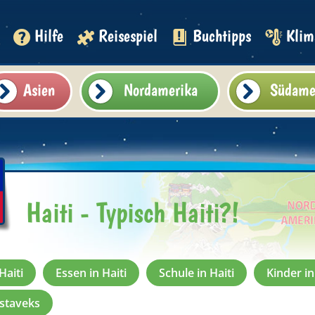
Hilfe
Reisespiel
Buchtipps
Klim
Asien
Nordamerika
Südame
Haiti - Typisch Haiti?!
Haiti
Essen in Haiti
Schule in Haiti
Kinder in
estaveks