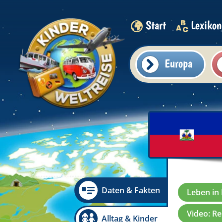
Start
Lexikon
Europa
Daten & Fakten
Leben in 
Video: R
Alltag & Kinder