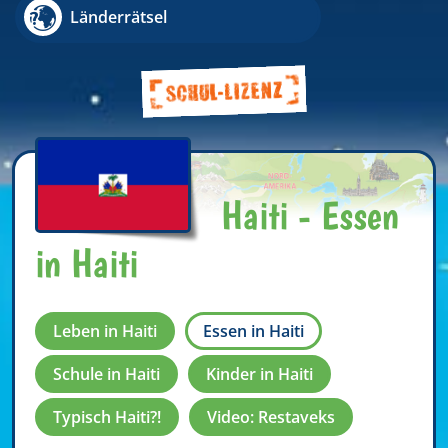
Länderrätsel
Haiti - Essen
in Haiti
Leben in Haiti
Essen in Haiti
Schule in Haiti
Kinder in Haiti
Typisch Haiti?!
Video: Restaveks