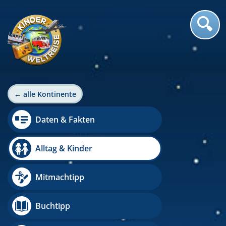
← alle Kontinente
Daten & Fakten
Alltag & Kinder
Mitmachtipp
Buchtipp