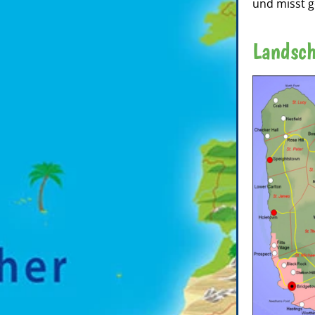
und misst g
Landsch