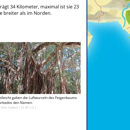
rägt 34 Kilometer, maximal ist sie 23
ie breiter als im Norden.
elleicht gaben die Luftwurzeln des Feigenbaums
arbados den Namen.
©
Dirk Culbert
/
CC BY 2.0
]