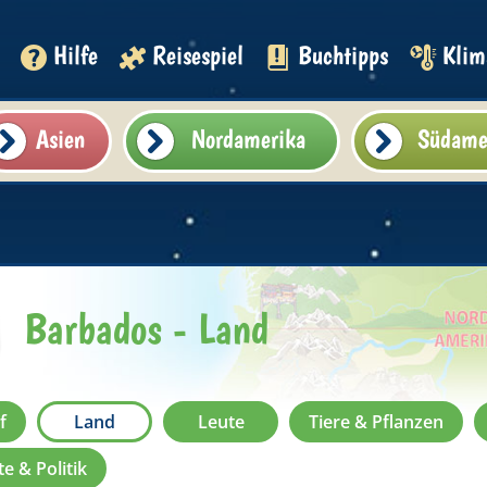
Hilfe
Reisespiel
Buchtipps
Klim
Asien
Nordamerika
Südame
Barbados - Land
f
Land
Leute
Tiere & Pflanzen
e & Politik