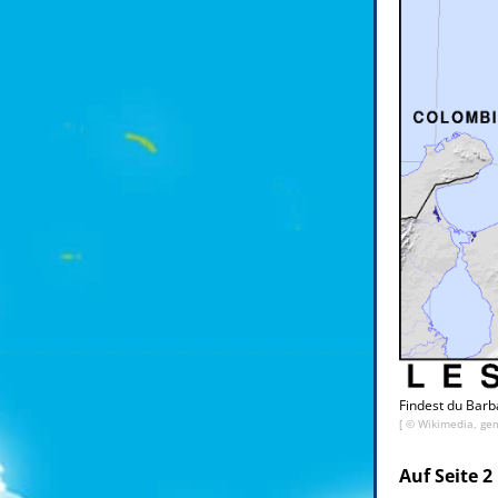
Findest du Bar
[ © Wikimedia, gem
Auf Seite 