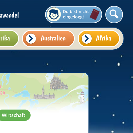
Du bist nicht
awandel
eingeloggt
rika
Australien
Afrika
Wirtschaft