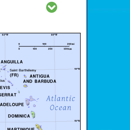
Berit
CC BY-2.0