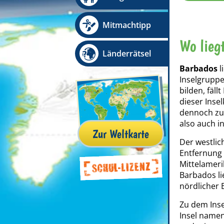
Mitmachtipp
Wo lieg
Länderrätsel
Barbados
l
Inselgruppe
bilden, fäll
dieser Inse
dennoch z
also auch in
Zur Weltkarte
Der westlic
Entfernung 
Mittelamer
Barbados li
nördlicher B
Zu dem Inse
Insel name