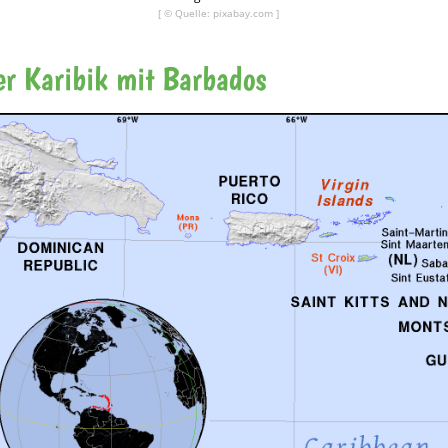
[ © Quelle: pixabay.com ]
er Karibik mit Barbados