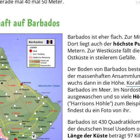
erade mal 40 mal 50 Meter.
[ 
aft auf Barbados
Barbados ist eher flach. Zur Mit
Dort liegt auch der
höchste P
Metern. Zur Westküste fällt di
Ostküste in steilerem Gefälle.
Der Boden von Barbados besteh
der massenhaften Ansammlung
wuchs dann in die Höhe.
Koral
Barbados im Meer. Im Nordost
ausgewaschen und so viele
Hö
("Harrisons Höhle") zum Beispi
findest du ein Foto von ihr.
Barbados ist 430 Quadratkilom
der deutschen Insel Usedom 
Länge der Küste
beträgt 97 Kil