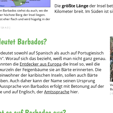
Die
größte Länge
der Insel bet
on Barbados siehst du auch, wo die
Kilometer breit. Im Süden ist s
er höchste Berg der Insel liegen.
st eher flach und wird hügelig in der
Y-SA 4.0
]
eutet Barbados?
deutet sowohl auf Spanisch als auch auf Portugiesisch
en". Worauf sich das bezieht, weiß man nicht ganz genau.
nannten die
Entdecker aus Europa
die Insel so, weil die
wurzeln der Feigenbäume sie an Bärte erinnerten. Die
einwohner der karibischen Inseln, sollen auch Bärte
aben. Auch daher kann der Name seinen Ursprung
Vi
Aussprache von Barbados erfolgt mit Betonung auf der
B
be und auf Englisch, der
Amtssprache
hier.
[ 
ht es auf Barbados aus?