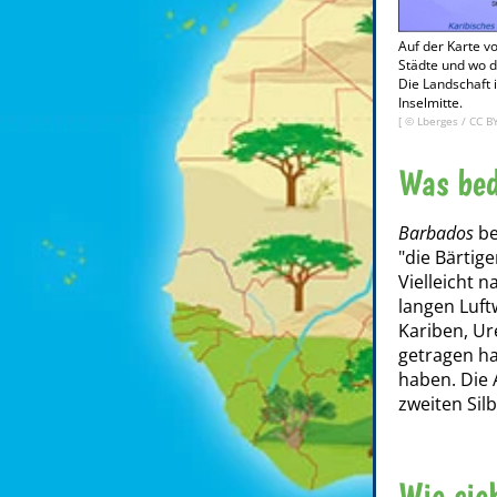
Auf der Karte v
Städte und wo d
Die Landschaft i
Inselmitte.
[ © Lberges /
CC B
Was bed
Barbados
be
"die Bärtig
Vielleicht 
langen Luft
Kariben, Ur
getragen h
haben. Die 
zweiten Sil
Wie sie