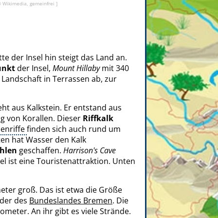
© Wikimedia, gemeinfrei ]
te der Insel hin steigt das Land an.
unkt
der Insel,
Mount Hillaby
mit 340
e Landschaft in Terrassen ab, zur
t aus Kalkstein. Er entstand aus
 von Korallen. Dieser
Riffkalk
lenriffe
finden sich auch rund um
en hat Wasser den Kalk
hlen
geschaffen.
Harrison's Cave
el ist eine Touristenattraktion. Unten
eter groß. Das ist etwa die Größe
oder des
Bundeslandes Bremen
. Die
ometer. An ihr gibt es viele Strände.