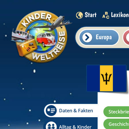
Start
Lexikon
Europa
Daten & Fakten
Steckbrie
Geschicht
Alltag & Kinder