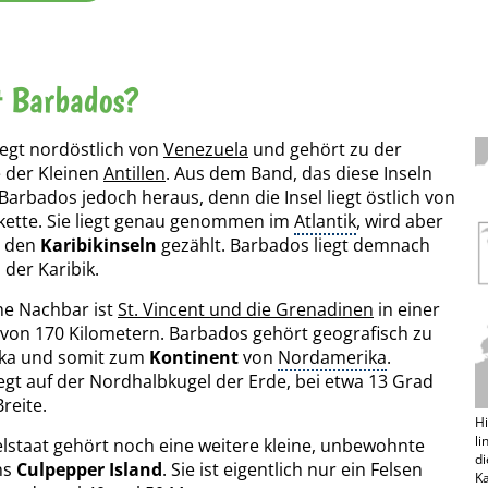
t Barbados?
iegt nordöstlich von
Venezuela
und gehört zu der
 der Kleinen
Antillen
. Aus dem Band, das diese Inseln
t Barbados jedoch heraus, denn die Insel liegt östlich von
lkette. Sie liegt genau genommen im
Atlantik
, wird aber
u den
Karibikinseln
gezählt. Barbados liegt demnach
 der Karibik.
he Nachbar ist
St. Vincent und die Grenadinen
in einer
von 170 Kilometern. Barbados gehört geografisch zu
ika und somit zum
Kontinent
von
Nordamerika
.
egt auf der Nordhalbkugel der Erde, bei etwa 13 Grad
reite.
Hi
li
lstaat gehört noch eine weitere kleine, unbewohnte
di
ns
Culpepper Island
. Sie ist eigentlich nur ein Felsen
Ka