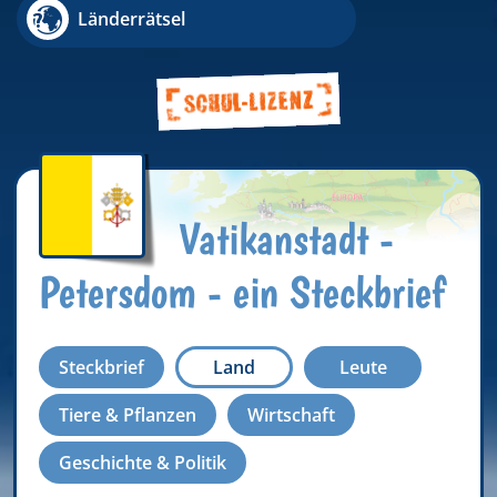
Länderrätsel
Vatikanstadt -
Petersdom - ein Steckbrief
Steckbrief
Land
Leute
Tiere & Pflanzen
Wirtschaft
Geschichte & Politik