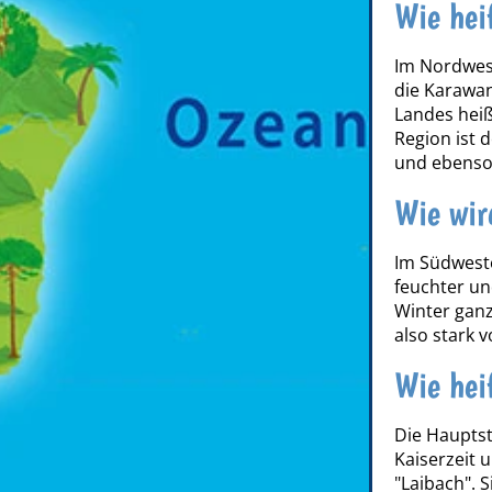
Wie hei
Im Nordwes
die Karawan
Landes heiß
Region ist d
und ebenso
Wie wir
Im Südwest
feuchter un
Winter ganz
also stark v
Wie hei
Die Haupts
Kaiserzeit 
"Laibach". S