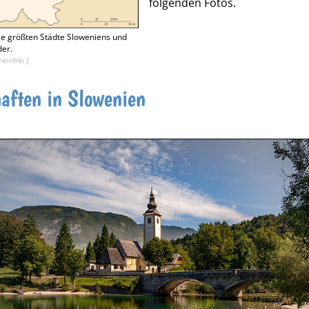
folgenden Fotos.
die größten Städte Sloweniens und
der.
einfrei ]
aften in Slowenien