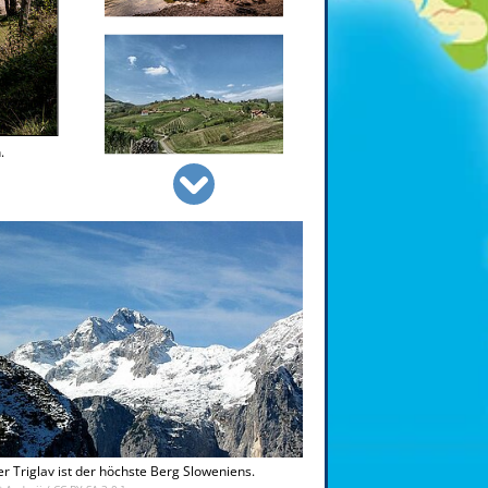
.
Bernd Thaller
CC BY-SA 3.0
r Triglav ist der höchste Berg Sloweniens.