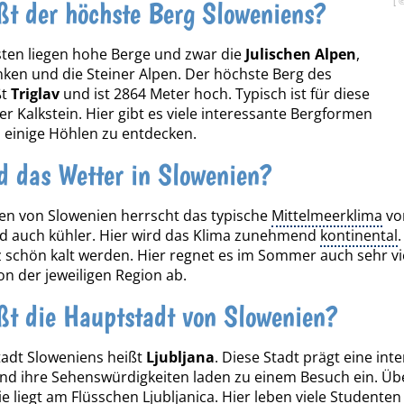
[ 
ßt der höchste Berg Sloweniens?
ten liegen hohe Berge und zwar die
Julischen Alpen
,
ken und die Steiner Alpen. Der höchste Berg des
t
Triglav
und ist 2864 Meter hoch. Typisch ist für diese
er Kalkstein. Hier gibt es viele interessante Bergformen
 einige Höhlen zu entdecken.
d das Wetter in Slowenien?
en von Slowenien herrscht das typische
Mittelmeerklima
vor
d auch kühler. Hier wird das Klima zunehmend
kontinental
 schön kalt werden. Hier regnet es im Sommer auch sehr vi
on der jeweiligen Region ab.
ßt die Hauptstadt von Slowenien?
tadt Sloweniens heißt
Ljubljana
. Diese Stadt prägt eine int
und ihre Sehenswürdigkeiten laden zu einem Besuch ein. Ü
ie liegt am Flüsschen Ljubljanica. Hier leben viele Studenten