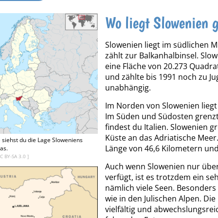
Wo liegt Slowenien 
Slowenien liegt im südlichen M
zählt zur Balkanhalbinsel. Slow
eine Fläche von 20.273 Quadratk
und zählte bis 1991 noch zu J
unabhängig.
Im Norden von Slowenien liegt
Im Süden und Südosten grenzt
findest du Italien. Slowenien 
Küste an das Adriatische Meer.
e siehst du die Lage Sloweniens
Länge von 46,6 Kilometern und 
as.
C BY-SA 3.0
]
Auch wenn Slowenien nur über
verfügt, ist es trotzdem ein se
nämlich viele Seen. Besonders
wie in den Julischen Alpen. Die
vielfältig und abwechslungsrei