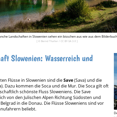
nche Landschaften in Slowenien sehen ein bisschen aus wie aus dem Bilderbuch
[ ©
Bernd Thaller
/
CC BY-SA 3.0
]
aft Slowenien: Wasserreich und
sten Flüsse in Slowenien sind die
Save
(Sava) und die
). Dazu kommen die Soca und die Mur. Die Soca gilt oft
dschaftlich schönste Fluss Sloweniens. Die Save
sich von den Julischen Alpen Richtung Südosten und
Belgrad in die Donau. Die Flüsse Sloweniens sind vor
anufahrern beliebt.
De