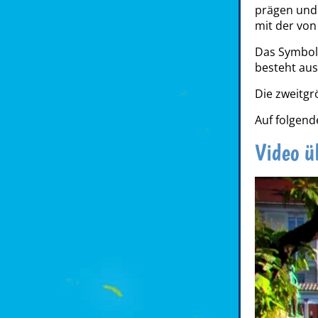
prägen und 
mit der von
Das Symbol 
besteht aus
Die zweitgr
Auf folgend
Video ü