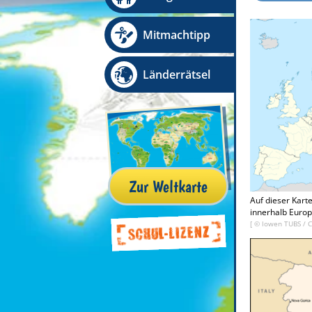
Mitmachtipp
Länderrätsel
Zur Weltkarte
Auf dieser Kart
innerhalb Europ
[ ©
lowen TUBS
/
C