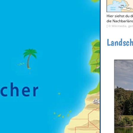
Hier siehst du 
die Nachbarlän
[ © Wikimedia, gem
Landsch