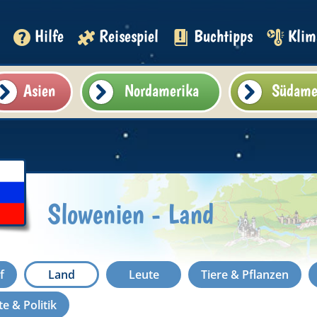
Hilfe
Reisespiel
Buchtipps
Klim
Asien
Nordamerika
Südame
Slowenien - Land
f
Land
Leute
Tiere & Pflanzen
e & Politik