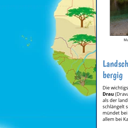
Ma
Landsch
bergig
Die wichtig
Drau
(Drava
als der lan
schlängelt 
mündet bei 
allem bei K