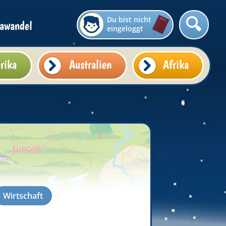
Du bist nicht
awandel
eingeloggt
rika
Australien
Afrika
Wirtschaft