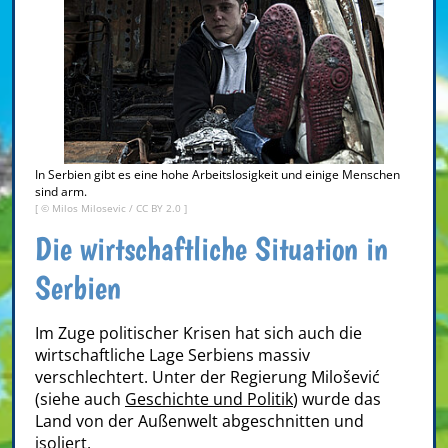
In Serbien gibt es eine hohe Arbeitslosigkeit und einige Menschen
sind arm.
[ ©
Milos Milosevic
/
CC BY 2.0
]
Die wirtschaftliche Situation in
Serbien
Im Zuge politischer Krisen hat sich auch die
wirtschaftliche Lage Serbiens massiv
verschlechtert. Unter der Regierung Milošević
(siehe auch
Geschichte und Politik
) wurde das
Land von der Außenwelt abgeschnitten und
isoliert.