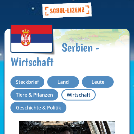
Serbien -
Wirtschaft
Steckbrief
Land
Leute
Tiere & Pflanzen
Wirtschaft
Geschichte & Politik