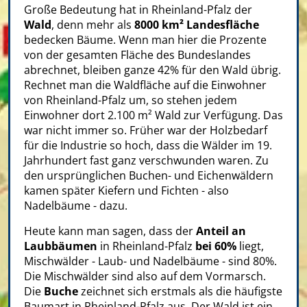
Große Bedeutung hat in Rheinland-Pfalz der
Wald
, denn mehr als
8000 km² Landesfläche
bedecken Bäume. Wenn man hier die Prozente
von der gesamten Fläche des Bundeslandes
abrechnet, bleiben ganze 42% für den Wald übrig.
Rechnet man die Waldfläche auf die Einwohner
von Rheinland-Pfalz um, so stehen jedem
Einwohner dort 2.100 m² Wald zur Verfügung. Das
war nicht immer so. Früher war der Holzbedarf
für die Industrie so hoch, dass die Wälder im 19.
Jahrhundert fast ganz verschwunden waren. Zu
den ursprünglichen Buchen- und Eichenwäldern
kamen später Kiefern und Fichten - also
Nadelbäume - dazu.
Heute kann man sagen, dass der
Anteil an
Laubbäumen
in Rheinland-Pfalz
bei 60%
liegt,
Mischwälder - Laub- und Nadelbäume - sind 80%.
Die Mischwälder sind also auf dem Vormarsch.
Die
Buche
zeichnet sich erstmals als die häufigste
Baumart in Rheinland-Pfalz aus. Der Wald ist ein