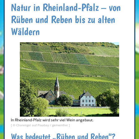
Natur in Rheinland-Pfalz – von
Rüben und Reben bis zu alten
Wäldern
In Rheinland-Pfalz wird sehr viel Wein angebaut.
[ © Chorengel auf Pixabay / gemeinfrei ]
Was bedeutet „Rüben und Reben“?