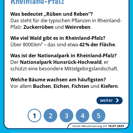
Rheinland-Pfalz
Was bedeutet „Rüben und Reben“?
Das steht für die typischen Pflanzen in Rheinland-
Pfalz:
Zuckerrüben
und
Weinreben
.
Wie viel Wald gibt es in Rheinland-Pfalz?
Über 8000 km² – das sind etwa
42 % der Fläche
.
Was ist der Nationalpark in Rheinland-Pfalz?
Der
Nationalpark Hunsrück-Hochwald
, er
schützt eine besondere Mittelgebirgslandschaft.
Welche Bäume wachsen am häufigsten?
Vor allem
Buchen
,
Eichen
,
Fichten
und
Kiefern
.
weiter
1
2
3
4
5
letzte Aktualisierung am
16.07.2025