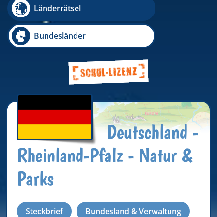
Länderrätsel
Bundesländer
Deutschland -
Rheinland-Pfalz - Natur &
Parks
Steckbrief
Bundesland & Verwaltung