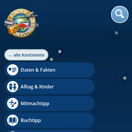
← alle Kontinente
Daten & Fakten
Alltag & Kinder
Mitmachtipp
Buchtipp