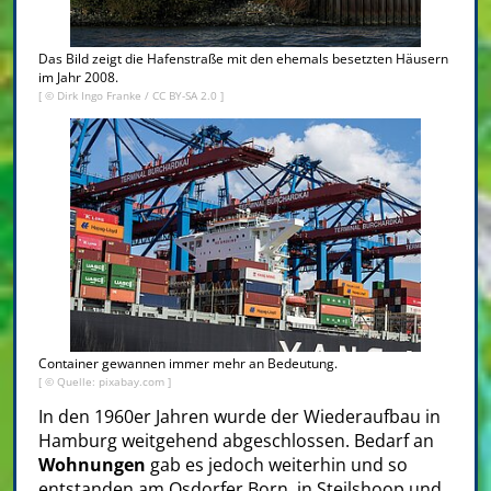
Das Bild zeigt die Hafenstraße mit den ehemals besetzten Häusern
im Jahr 2008.
[ ©
Dirk Ingo Franke
/
CC BY-SA 2.0
]
Container gewannen immer mehr an Bedeutung.
[ © Quelle: pixabay.com ]
In den 1960er Jahren wurde der Wiederaufbau in
Hamburg weitgehend abgeschlossen. Bedarf an
Wohnungen
gab es jedoch weiterhin und so
entstanden am Osdorfer Born, in Steilshoop und