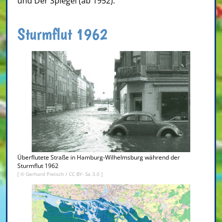
und Der Spiegel (ab 1952).
Sturmflut 1962
Überflutete Straße in Hamburg-Wilhelmsburg während der
Sturmflut 1962
[ © Gerhard Pietsch /
CC BY- Sa 3.0
]