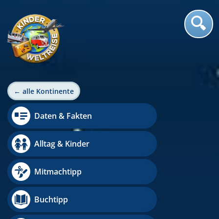
← alle Kontinente
Daten & Fakten
Alltag & Kinder
Mitmachtipp
Buchtipp