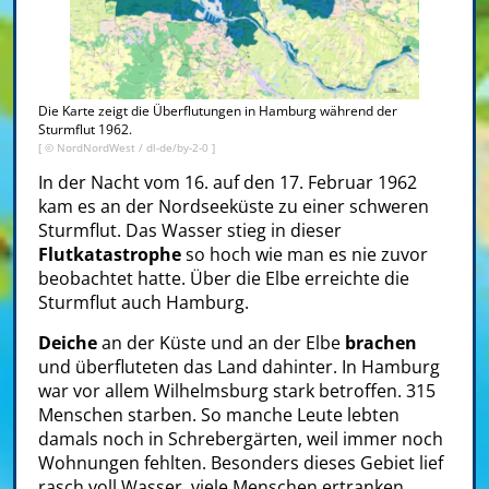
Die Karte zeigt die Überflutungen in Hamburg während der
Sturmflut 1962.
[ ©
NordNordWest
/
dl-de/by-2-0
]
In der Nacht vom 16. auf den 17. Februar 1962
kam es an der Nordseeküste zu einer schweren
Sturmflut. Das Wasser stieg in dieser
Flutkatastrophe
so hoch wie man es nie zuvor
beobachtet hatte. Über die Elbe erreichte die
Sturmflut auch Hamburg.
Deiche
an der Küste und an der Elbe
brachen
und überfluteten das Land dahinter. In Hamburg
war vor allem Wilhelmsburg stark betroffen. 315
Menschen starben. So manche Leute lebten
damals noch in Schrebergärten, weil immer noch
Wohnungen fehlten. Besonders dieses Gebiet lief
rasch voll Wasser, viele Menschen ertranken.