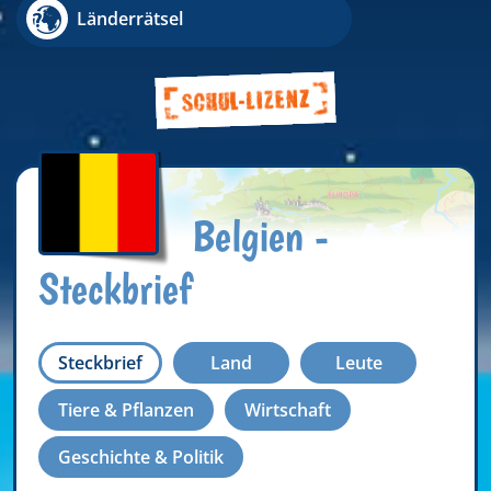
Länderrätsel
Belgien -
Steckbrief
Steckbrief
Land
Leute
Tiere & Pflanzen
Wirtschaft
Geschichte & Politik