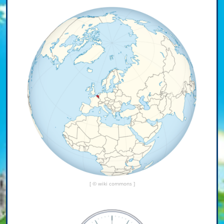
[ © wiki commons ]