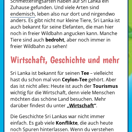
Schmetterlingsarten haben auf Sri Lanka ein
Zuhause gefunden. Und viele Arten sind
endemisch
, leben also nur dort und nirgendwo
anders. Es gibt nicht nur kleine Tiere, Sri Lanka ist
auch bekannt für seine Elefanten, die man hier
noch in freier Wildbahn angucken kann. Manche
Tiere sind auch
bedroht
, aber noch immer in
freier Wildbahn zu sehen!
Wirtschaft, Geschichte und mehr
Sri Lanka ist bekannt für seinen
Tee
– vielleicht
hast du schon mal von
Ceylon-Tee
gehört. Aber
das ist nicht alles: Heute ist auch der
Tourismus
wichtig für die Wirtschaft, denn viele Menschen
möchten das schöne Land besuchen. Mehr
darüber findest du unter
„
Wirtschaft
“
.
Die Geschichte Sri Lankas war nicht immer
einfach. Es gab viele
Konflikte
, die auch heute
noch Spuren hinterlassen. Wenn du verstehen