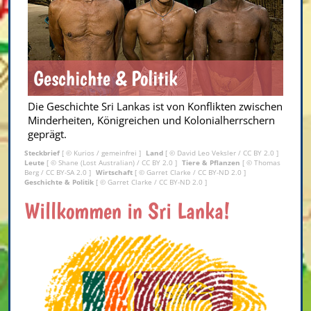
Geschichte & Politik
Die Geschichte Sri Lankas ist von Konflikten zwischen
Minderheiten, Königreichen und Kolonialherrschern
geprägt.
Steckbrief
[ ©
Kurios
/ gemeinfrei ]
Land
[ ©
David Leo Veksler
/
CC BY 2.0
]
Leute
[ ©
Shane (Lost Australian)
/
CC BY 2.0
]
Tiere & Pflanzen
[ ©
Thomas
Berg
/
CC BY-SA 2.0
]
Wirtschaft
[ ©
Garret Clarke
/
CC BY-ND 2.0
]
Geschichte & Politik
[ ©
Garret Clarke
/
CC BY-ND 2.0
]
Willkommen in Sri Lanka!