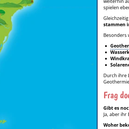
weiterhin 
spielen ebe
Gleichzeitig
stammen i
Besonders w
Geothe
Wasserk
Windkra
Solaren
Durch ihre
Geothermie 
Frag do
Gibt es no
Ja, aber ihr
Woher beko