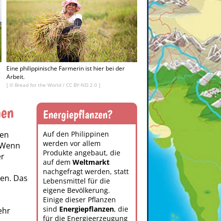
Eine philippinische Farmerin ist hier bei der
Arbeit.
[ ©
Bread for the World
/
CC BY-ND 2.0
]
nen
Energiepflanzen?
den
Auf den
Philippinen
werden vor allem
 Wenn
Produkte angebaut, die
er
auf dem
Weltmarkt
n
nachgefragt werden, statt
en. Das
Lebensmittel für die
eigene Bevölkerung.
Einige dieser Pflanzen
sind
Energiepflanzen
, die
ehr
für die Energieerzeugung