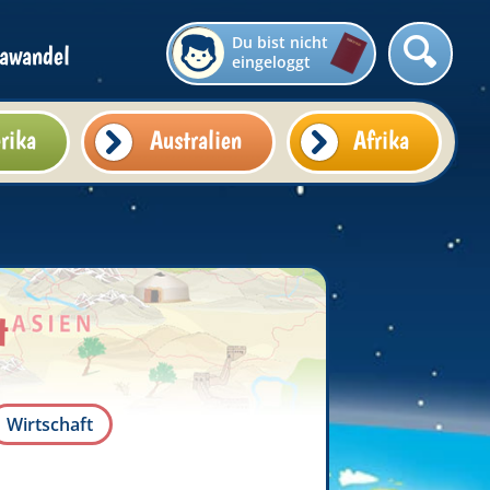
Du bist nicht
awandel
eingeloggt
rika
Australien
Afrika
t
Wirtschaft