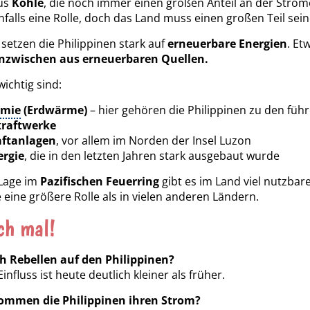
aus
Kohle
, die noch immer einen großen Anteil an der Stro
nfalls eine Rolle, doch das Land muss einen großen Teil sei
 setzen die Philippinen stark auf
erneuerbare Energien
. Et
nzwischen aus erneuerbaren Quellen.
ichtig sind:
rmie
(Erdwärme)
– hier gehören die Philippinen zu den füh
raftwerke
ftanlagen
, vor allem im Norden der Insel Luzon
ergie
, die in den letzten Jahren stark ausgebaut wurde
 Lage im
Pazifischen Feuerring
gibt es im Land viel nutzbar
eine größere Rolle als in vielen anderen Ländern.
ch mal!
ch Rebellen auf den Philippinen?
 Einfluss ist heute deutlich kleiner als früher.
mmen die Philippinen ihren Strom?