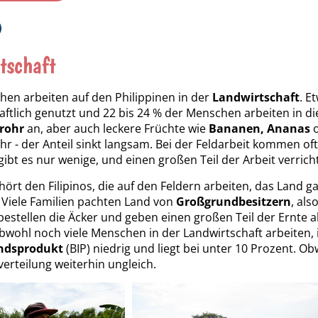
tschaft
hen arbeiten auf den Philippinen in der
Landwirtschaft
. E
aftlich genutzt und 22 bis 24 % der Menschen arbeiten in d
rohr
an, aber auch leckere Früchte wie
Bananen, Ananas
o
hr - der Anteil sinkt langsam. Bei der Feldarbeit kommen of
ibt es nur wenige, und einen großen Teil der Arbeit verric
ört den Filipinos, die auf den Feldern arbeiten, das Land gar
 Viele Familien pachten Land von
Großgrundbesitzern
, als
 bestellen die Äcker und geben einen großen Teil der Ernte ab
bwohl noch viele Menschen in der Landwirtschaft arbeiten, i
ndsprodukt
(BIP) niedrig und liegt bei unter 10 Prozent. Ob
dverteilung weiterhin ungleich.