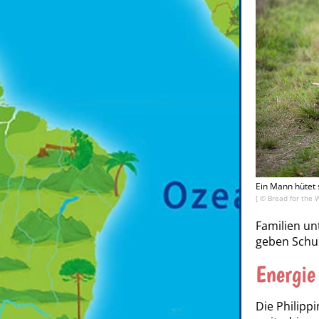
Ein Mann hütet 
[ ©
Bread for the 
Familien un
geben Schul
Energie
Die Philipp