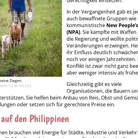
Gerechtigkeit einsetzen.
In der Vergangenheit gab es j
auch bewaffnete Gruppen wie 
kommunistische
New People’
(NPA)
. Sie kämpfte mit Waffen
die Regierung und wollte polit
Veränderungen erzwingen. Heu
ihr Einfluss deutlich schwächer
noch vor einigen Jahrzehnten.
Konflikt ist zwar nicht ganz be
aber weniger intensiv als frühe
seine Ziegen.
Gleichzeitig gibt es viele
World
/
CC BY-ND 2.0
]
Organisationen, die Bauern u
terstützen. Sie helfen beim Anbau von Reis, Obst und Gemü
ungen oder setzen sich für gerechtere Preise ein.
 auf den Philippinen
inen brauchen viel Energie für Städte, Industrie und Verkehr