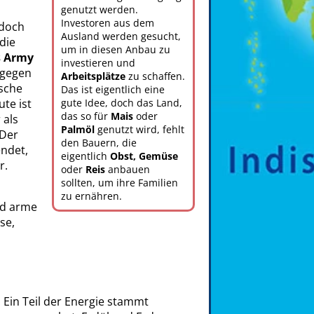
genutzt werden.
Investoren aus dem
edoch
Ausland werden gesucht,
die
um in diesen Anbau zu
s Army
investieren und
 gegen
Arbeitsplätze
zu schaffen.
ische
Das ist eigentlich eine
te ist
gute Idee, doch das Land,
das so für
Mais
oder
 als
Palmöl
genutzt wird, fehlt
 Der
den Bauern, die
endet,
eigentlich
Obst, Gemüse
r.
oder
Reis
anbauen
sollten, um ihre Familien
zu ernähren.
nd arme
se,
. Ein Teil der Energie stammt