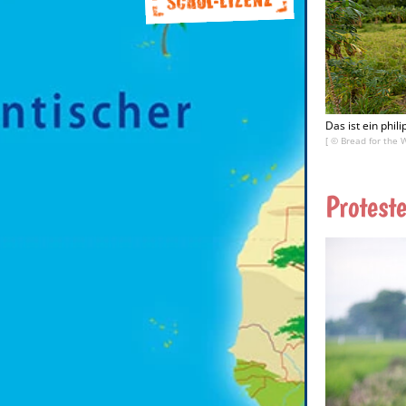
Das ist ein phil
[ ©
Bread for the 
Protest