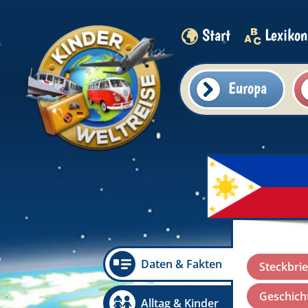
Start
Lexikon
Europa
Daten & Fakten
Steckbrie
Geschicht
Alltag & Kinder