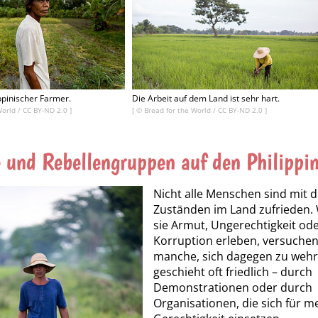
ippinischer Farmer.
Die Arbeit auf dem Land ist sehr hart.
World
/
CC BY-ND 2.0
]
[ ©
Bread for the World
/
CC BY-ND 2.0
]
e und Rebellengruppen auf den Philippi
Nicht alle Menschen sind mit 
Zuständen im Land zufrieden.
sie Armut, Ungerechtigkeit od
Korruption erleben, versuche
manche, sich dagegen zu wehr
geschieht oft friedlich – durch
Demonstrationen oder durch
Organisationen, die sich für m