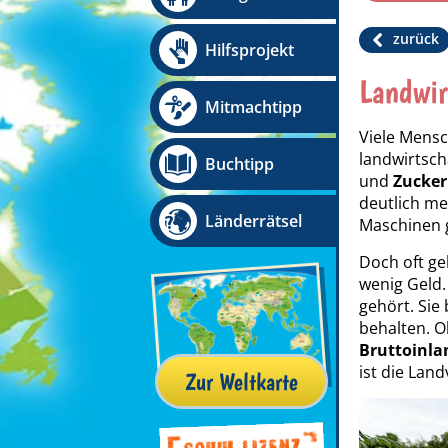
zurück
Hilfsprojekt
Landwir
Mitmachtipp
Viele Mensc
landwirtsch
Buchtipp
und
Zucker
deutlich me
Länderrätsel
Maschinen g
Doch oft geh
wenig Geld.
gehört. Sie
behalten. O
Bruttoinla
ist die Lan
Zur Weltkarte