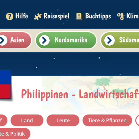
Hilfe
Reisespiel
Buchtipps
Klim
Asien
Nordamerika
Südame
Philippinen - Landwirtschaf
f
Land
Leute
Tiere & Pflanzen
e & Politik