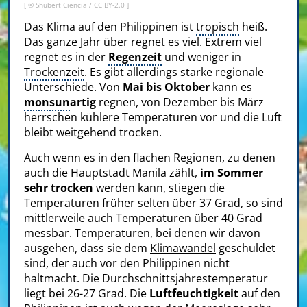
[ ©
Shubert Ciencia
/
CC BY-2.0
]
Das Klima auf den Philippinen ist
tropisch
heiß.
Das ganze Jahr über regnet es viel. Extrem viel
regnet es in der
Regenzeit
und weniger in
Trockenzeit
. Es gibt allerdings starke regionale
Unterschiede. Von
Mai bis Oktober
kann es
monsun
artig
regnen, von Dezember bis März
herrschen kühlere Temperaturen vor und die Luft
bleibt weitgehend trocken.
Auch wenn es in den flachen Regionen, zu denen
auch die Hauptstadt Manila zählt,
im Sommer
sehr trocken
werden kann, stiegen die
Temperaturen früher selten über 37 Grad, so sind
mittlerweile auch Temperaturen über 40 Grad
messbar. Temperaturen, bei denen wir davon
ausgehen, dass sie dem
Klimawandel
geschuldet
sind, der auch vor den Philippinen nicht
haltmacht. Die Durchschnittsjahrestemperatur
liegt bei 26-27 Grad. Die
Luftfeuchtigkeit
auf den