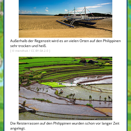
Außerhalb der Regenzeit wird es an vielen Orten auf den Philippinen
sehr trocken und heiß.
[ ©
mendhak
/
CC BY-SA 2.0
]
Die Reisterrassen auf den Philippinen wurden schon vor langer Zeit
angelegt.