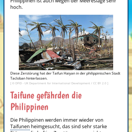
Philippinen ist auch wegen der Meereslage sehr
hoch.
Diese Zerstörung hat der Taifun Haiyan in der philippinischen Stadt
Tacloban hinterlassen.
[ ©
DFID - UK Department for International Development
/
CC BY 2.0
]
Taifune gefährden die
Philippinen
Die Philippinen werden immer wieder von
Taifunen
heimgesucht, das sind sehr starke