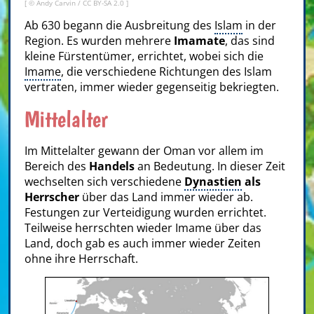
[ © Andy Carvin /
CC BY-SA 2.0
]
Ab 630 begann die Ausbreitung des
Islam
in der
Region. Es wurden mehrere
Imamate
, das sind
kleine Fürstentümer, errichtet, wobei sich die
Imame
, die verschiedene Richtungen des Islam
vertraten, immer wieder gegenseitig bekriegten.
Mittelalter
Im Mittelalter gewann der Oman vor allem im
Bereich des
Handels
an Bedeutung. In dieser Zeit
wechselten sich verschiedene
Dynastien
als
Herrscher
über das Land immer wieder ab.
Festungen zur Verteidigung wurden errichtet.
Teilweise herrschten wieder Imame über das
Land, doch gab es auch immer wieder Zeiten
ohne ihre Herrschaft.