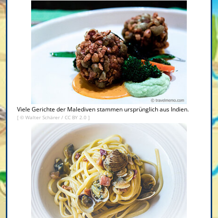
Viele Gerichte der Malediven stammen ursprünglich aus Indien.
[ ©
Walter Schärer
/
CC BY 2.0
]