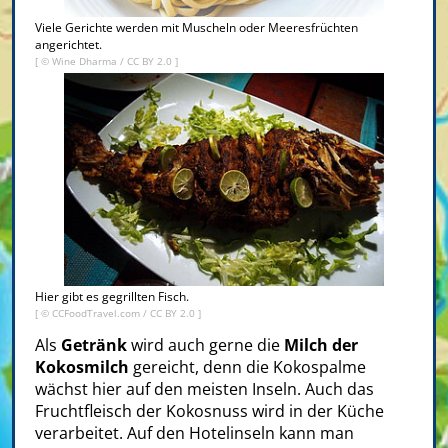
Viele Gerichte werden mit Muscheln oder Meeresfrüchten
angerichtet.
[ ©
Wine Dharma
/
CC BY 2.0
]
Hier gibt es gegrillten Fisch.
[ ©
CCFoodTravel.com
/
CC BY 2.0
]
Als
Getränk
wird auch gerne die
Milch der
Kokosmilch
gereicht, denn die Kokospalme
wächst hier auf den meisten Inseln. Auch das
Fruchtfleisch der Kokosnuss wird in der Küche
verarbeitet. Auf den Hotelinseln kann man