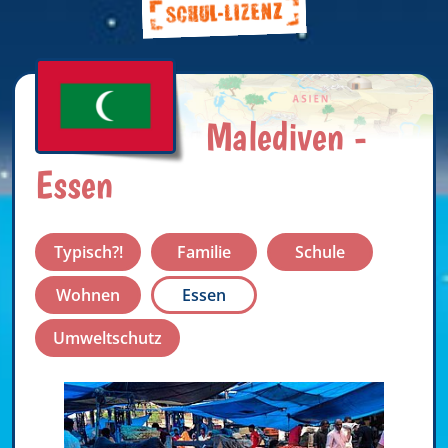
Malediven -
Essen
Typisch?!
Familie
Schule
Wohnen
Essen
Umweltschutz