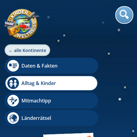
← alle Kontinente
Daten & Fakten
Alltag & Kinder
Mitmachtipp
Länderrätsel