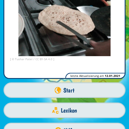
[ © Tushar Patel /
CC BY-SA 4.0
]
letzte Aktualisierung am
12.01.2021
Start
Lexikon