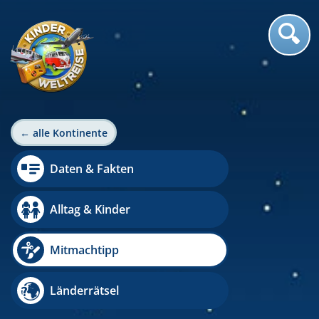
← alle Kontinente
Daten & Fakten
Alltag & Kinder
Mitmachtipp
Länderrätsel