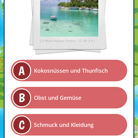
[ ©
Mark Hodson Photos
/
CC BY 2.0
]
A
Kokosnüssen und Thunfisch
B
Obst und Gemüse
C
Schmuck und Kleidung