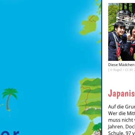
Diese Mädchen g
[ ©
RageZ
/
CC BY 
Japanis
Auf die Grun
Wer die Mit
muss nicht 
Jahren. Doc
Schule. 97 