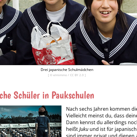
Drei japanische Schulmädchen
[ ©
elmimmo
/
CC BY 2.0
]
che Schüler in Paukschulen
Nach sechs Jahren kommen die 
Vielleicht meinst du, dass dei
Dann kennst du allerdings noc
heißt
Juku
und ist für japanisc
sind immer privat und dienen a