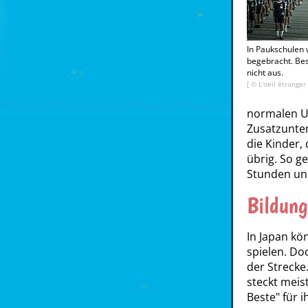
In Paukschulen 
begebracht. Bes
nicht aus.
[ ©
L'oeil étranger
normalen U
Zusatzunter
die Kinder, 
übrig. So g
Stunden und
Bildung
In Japan kö
spielen. Do
der Strecke.
steckt meis
Beste" für i