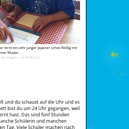
er lernt ein sehr junger Japaner schon fleißig mit
iner Mutter.
©
Kei Noguchi
/
CC BY-SA 2.0
]
gelt und du schaust auf die Uhr und es
Bett bist du um 24 Uhr gegangen, weil
ernt hast. Das sind fünf Stunden
o manche Schülerin und manchen
den Tag. Viele Schüler machen nach