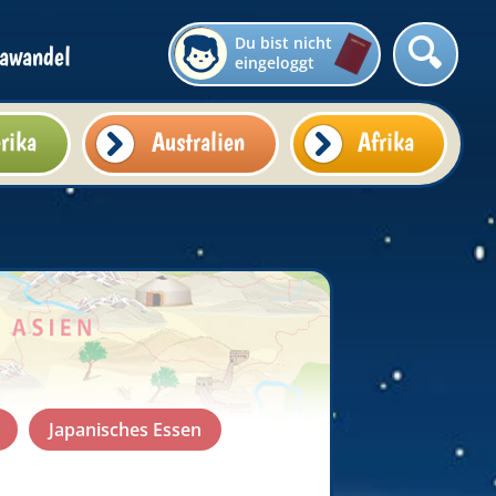
Du bist nicht
awandel
eingeloggt
rika
Australien
Afrika
Japanisches Essen