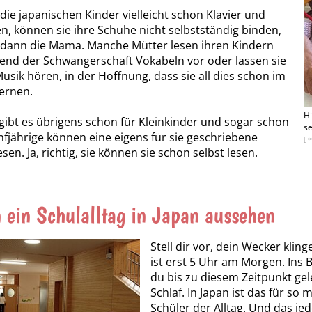
ie japanischen Kinder vielleicht schon Klavier und
en, können sie ihre Schuhe nicht selbstständig binden,
 dann die Mama. Manche Mütter lesen ihren Kindern
nd der Schwangerschaft Vokabeln vor oder lassen sie
Musik hören, in der Hoffnung, dass sie all dies schon im
lernen.
Hi
gibt es übrigens schon für Kleinkinder und sogar schon
se
ünfjährige können eine eigens für sie geschriebene
[ 
lesen. Ja, richtig, sie können sie schon selbst lesen.
 ein Schulalltag in Japan aussehen
Stell dir vor, dein Wecker klin
ist erst 5 Uhr am Morgen. Ins 
du bis zu diesem Zeitpunkt gel
Schlaf. In Japan ist das für s
Schüler der Alltag. Und das je