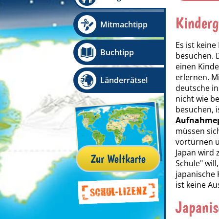
Kinderg
Mitmachtipp
Es ist keine
Buchtipp
besuchen. 
einen Kinde
erlernen. M
Länderrätsel
deutsche in
nicht wie b
besuchen, is
Aufnahmep
müssen sich
vorturnen u
Japan wird 
Zur Weltkarte
Schule" will
japanische 
ist keine A
Japanis