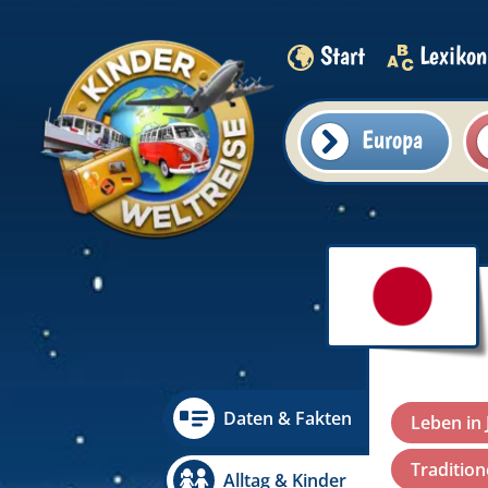
Start
Lexikon
Europa
Daten & Fakten
Leben in
Traditio
Alltag & Kinder