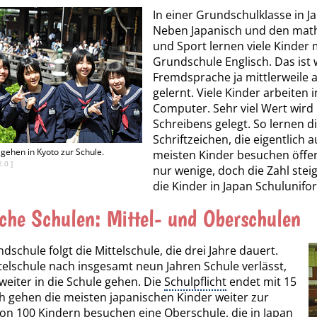
In einer Grundschulklasse in J
Neben Japanisch und den math
und Sport lernen viele Kinder 
Grundschule Englisch. Das ist w
Fremdsprache ja mittlerweile
gelernt. Viele Kinder arbeiten
Computer. Sehr viel Wert wird 
Schreibens gelegt. So lernen di
Schriftzeichen, die eigentlic
ehen in Kyoto zur Schule.
meisten Kinder besuchen öffent
2.0
]
nur wenige, doch die Zahl ste
die Kinder in Japan Schulunifo
che Schulen: Mittel- und Oberschulen
dschule folgt die Mittelschule, die drei Jahre dauert.
telschule nach insgesamt neun Jahren Schule verlässt,
weiter in die Schule gehen. Die
Schulpflicht
endet mit 15
h gehen die meisten japanischen Kinder weiter zur
von 100 Kindern besuchen eine Oberschule, die in Japan