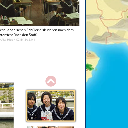
ese japanischen Schüler diskutieren nach dem
terricht über den Stoff.
©
Aka Hige
/
CC BY-SA 2.0
]