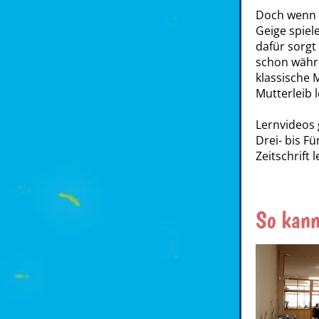
Doch wenn d
Geige spiel
dafür sorgt
schon währe
klassische 
Mutterleib 
Lernvideos 
Drei- bis F
Zeitschrift 
So kann