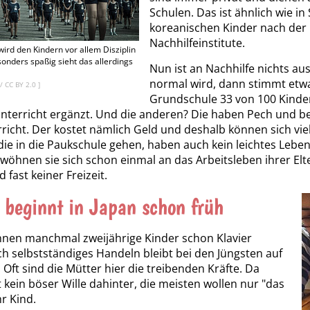
Schulen. Das ist ähnlich wie i
koreanischen Kinder nach der
Nachhilfeinstitute.
wird den Kindern vor allem Disziplin
onders spaßig sieht das allerdings
Nun ist an Nachhilfe nichts a
normal wird, dann stimmt etwa
/
CC BY 2.0
]
Grundschule 33 von 100 Kinder
nterricht ergänzt. Und die anderen? Die haben Pech und
richt. Der kostet nämlich Geld und deshalb können sich viel
die in die Paukschule gehen, haben auch kein leichtes Leben, 
ewöhnen sie sich schon einmal an das Arbeitsleben ihrer Elt
 fast keiner Freizeit.
 beginnt in Japan schon früh
nnen manchmal zweijährige Kinder schon Klavier
ch selbstständiges Handeln bleibt bei den Jüngsten auf
 Oft sind die Mütter hier die treibenden Kräfte. Da
t kein böser Wille dahinter, die meisten wollen nur "das
hr Kind.