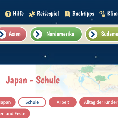
Hilfe
Reisespiel
Buchtipps
Klim
Asien
Nordamerika
Südame
Japan - Schule
 Japan
Schule
Arbeit
Alltag der Kinder
nen und Feste