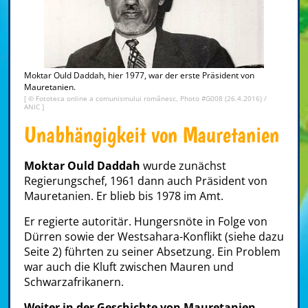
Moktar Ould Daddah, hier 1977, war der erste Präsident von
Mauretanien.
[ ©
Fototeca online a comunismului românesc, Photo #G008 (26.4.2016)
/
ANIC ]
Unabhängigkeit von Mauretanien
Moktar Ould Daddah
wurde zunächst
Regierungschef, 1961 dann auch Präsident von
Mauretanien. Er blieb bis 1978 im Amt.
Er regierte autoritär. Hungersnöte in Folge von
Dürren sowie der Westsahara-Konflikt (siehe dazu
Seite 2) führten zu seiner Absetzung. Ein Problem
war auch die Kluft zwischen Mauren und
Schwarzafrikanern.
Weiter in der Geschichte von Mauretanien