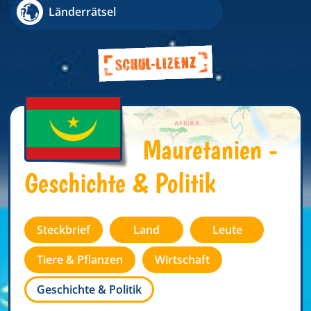
Länderrätsel
Mauretanien -
Geschichte & Politik
Steckbrief
Land
Leute
Tiere & Pflanzen
Wirtschaft
Geschichte & Politik