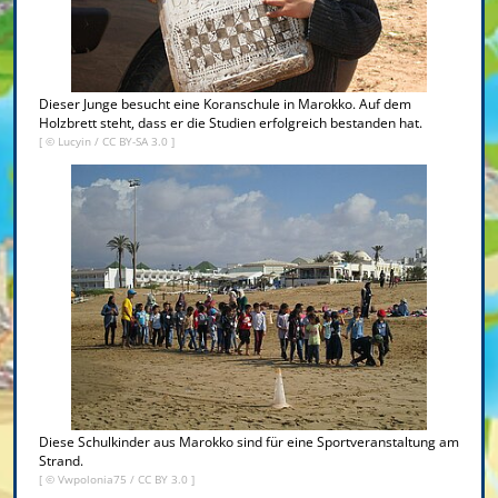
Dieser Junge besucht eine Koranschule in Marokko. Auf dem
Holzbrett steht, dass er die Studien erfolgreich bestanden hat.
[ ©
Lucyin
/
CC BY-SA 3.0
]
Diese Schulkinder aus Marokko sind für eine Sportveranstaltung am
Strand.
[ ©
Vwpolonia75
/
CC BY 3.0
]