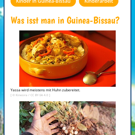
Kinder in Guinea-Bissau
Kinderarbeit
Was isst man in Guinea-Bissau?
Yassa wird meistens mit Huhn zubereitet.
[ © Kinesira /
CC BY-SA 4.0
]