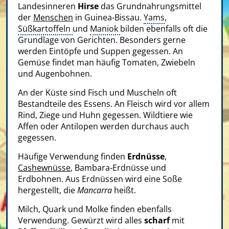
Landesinneren
Hirse
das Grundnahrungsmittel
der
Menschen
in Guinea-Bissau.
Yams
,
Süßkartoffeln
und
Maniok
bilden ebenfalls oft die
Grundlage von Gerichten. Besonders gerne
werden Eintöpfe und Suppen gegessen. An
Gemüse findet man häufig Tomaten, Zwiebeln
und Augenbohnen.
An der Küste sind Fisch und Muscheln oft
Bestandteile des Essens. An Fleisch wird vor allem
Rind, Ziege und Huhn gegessen. Wildtiere wie
Affen oder Antilopen werden durchaus auch
gegessen.
Häufige Verwendung finden
Erdnüsse
,
Cashewnüsse
, Bambara-Erdnüsse und
Erdbohnen. Aus Erdnüssen wird eine Soße
hergestellt, die
Mancarra
heißt.
Milch, Quark und Molke finden ebenfalls
Verwendung. Gewürzt wird alles
scharf
mit