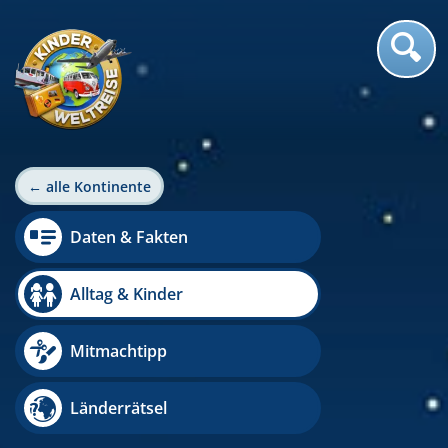
← alle Kontinente
Daten & Fakten
Alltag & Kinder
Mitmachtipp
Länderrätsel