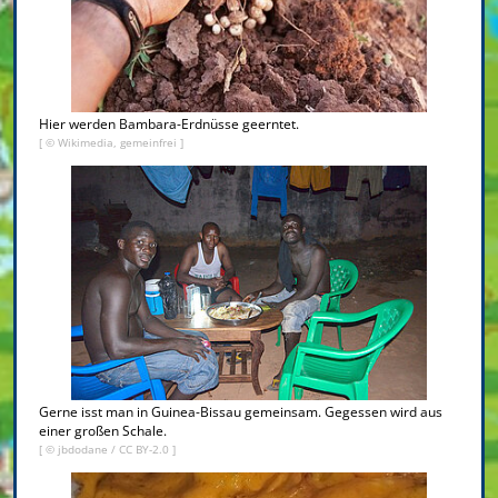
Hier werden Bambara-Erdnüsse geerntet.
[ © Wikimedia, gemeinfrei ]
Gerne isst man in Guinea-Bissau gemeinsam. Gegessen wird aus
einer großen Schale.
[ ©
jbdodane
/
CC BY-2.0
]