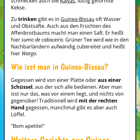
schmecken auch die
Raivas
, lustig geformte
Kekse.
Zu
trinken
gibt es in
Guinea-Bissau
oft Wasser
und Obstsäfte. Auch aus den Früchten des
Affenbrotbaums macht man einen Saft. Er heißt
hier
sumo de cabaceira
. Grüner Tee wird wie in den
Nachbarländern aufwändig zubereitet und heißt
hier
Warga
.
Wie isst man in Guinea-Bissau?
Gegessen wird von einer Platte oder
aus einer
Schüssel
, aus der sich alle bedienen. Aber man
isst nur das, was vor einem liegt, und nichts von
gegenüber! Traditionell wird
mit der rechten
Hand
gegessen, manchmal gibt es aber auch
Löffel.
"Bom apetite!"