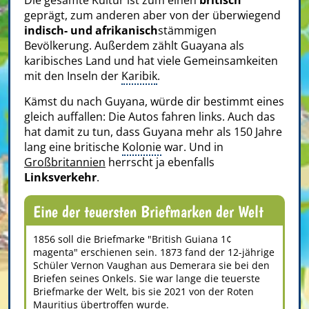
geprägt, zum anderen aber von der überwiegend
indisch- und afrikanisch
stämmigen
Bevölkerung. Außerdem zählt Guayana als
karibisches Land und hat viele Gemeinsamkeiten
mit den Inseln der
Karibik
.
Kämst du nach Guyana, würde dir bestimmt eines
gleich auffallen: Die Autos fahren links. Auch das
hat damit zu tun, dass Guyana mehr als 150 Jahre
lang eine britische
Kolonie
war. Und in
Großbritannien
herrscht ja ebenfalls
Linksverkehr
.
Eine der teuersten Briefmarken der Welt
1856 soll die Briefmarke "British Guiana 1¢
magenta" erschienen sein. 1873 fand der 12-jährige
Schüler Vernon Vaughan aus Demerara sie bei den
Briefen seines Onkels. Sie war lange die teuerste
Briefmarke der Welt, bis sie 2021 von der Roten
Mauritius übertroffen wurde.