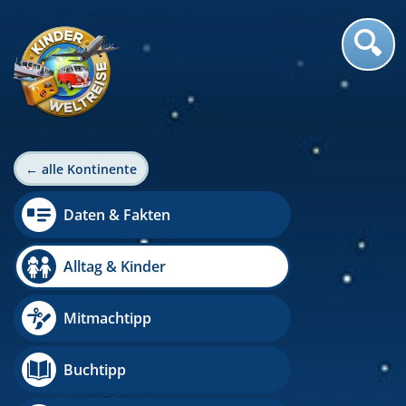
← alle Kontinente
Daten & Fakten
Alltag & Kinder
Mitmachtipp
Buchtipp