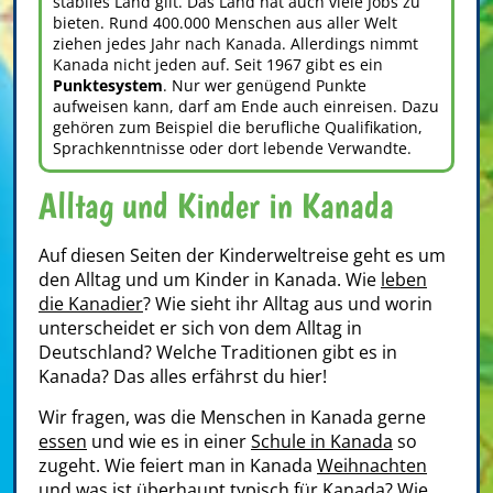
stabiles Land gilt. Das Land hat auch viele Jobs zu
bieten. Rund 400.000 Menschen aus aller Welt
ziehen jedes Jahr nach Kanada. Allerdings nimmt
Kanada nicht jeden auf. Seit 1967 gibt es ein
Punktesystem
. Nur wer genügend Punkte
aufweisen kann, darf am Ende auch einreisen. Dazu
gehören zum Beispiel die berufliche Qualifikation,
Sprachkenntnisse oder dort lebende Verwandte.
Alltag und Kinder in Kanada
Auf diesen Seiten der Kinderweltreise geht es um
den Alltag und um Kinder in Kanada. Wie
leben
die Kanadier
? Wie sieht ihr Alltag aus und worin
unterscheidet er sich von dem Alltag in
Deutschland? Welche Traditionen gibt es in
Kanada? Das alles erfährst du hier!
Wir fragen, was die Menschen in Kanada gerne
essen
und wie es in einer
Schule in Kanada
so
zugeht. Wie feiert man in Kanada
Weihnachten
und was ist überhaupt
typisch für Kanada
? Wie