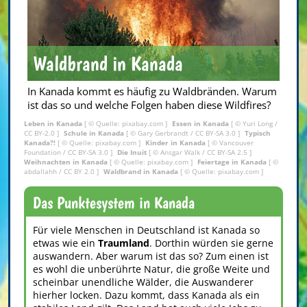
Waldbrand in Kanada
In Kanada kommt es häufig zu Waldbränden. Warum
ist das so und welche Folgen haben diese Wildfires?
Leben in Kanada
[ © Quelle: pixabay.com ]
Essen in Kanada
[ ©
Yuri Long
/
CC BY-2.0
]
Schule in Kanada
[ ©
Gary Gerbrandt
/
CC BY-SA 3.0
]
Typisch
Kanada?!
[ © Quelle: pixabay.com ]
Kinder in Kanada
[ © Vancouver
Foundation /
CC BY-SA 3.0
]
Die Inuit
[ ©
Ansgar Walk
/
CC BY-SA 2.5
]
Weihnachten in Kanada
[ © Quelle: pixabay.com ]
Feiertage in Kanada
[ ©
abdallahh
/
CC BY 2.0
]
Waldbrand in Kanada
[ © Quelle: pixabay.com ]
Das Punktesystem in Kanada
Für viele Menschen in Deutschland ist Kanada so
etwas wie ein
Traumland
. Dorthin würden sie gerne
auswandern. Aber warum ist das so? Zum einen ist
es wohl die unberührte Natur, die große Weite und
scheinbar unendliche Wälder, die Auswanderer
hierher locken. Dazu kommt, dass Kanada als ein