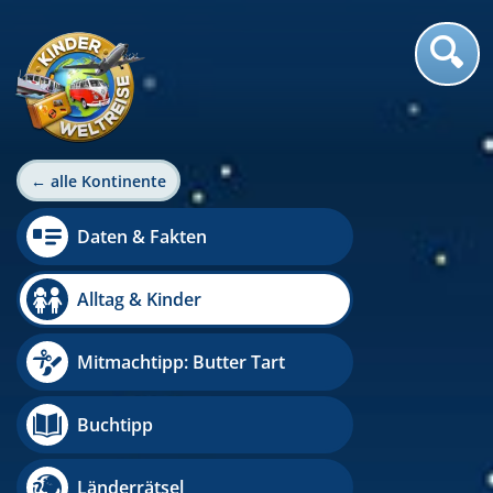
← alle Kontinente
Daten & Fakten
Alltag & Kinder
Mitmachtipp: Butter Tart
Buchtipp
Länderrätsel