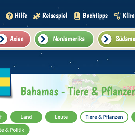
Hilfe
Reisespiel
Buchtipps
Klim
Asien
Nordamerika
Südame
Bahamas - Tiere & Pflanze
f
Land
Leute
Tiere & Pflanzen
e & Politik