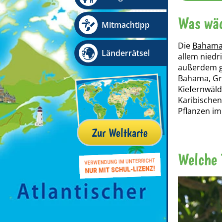
Was wä
Mitmachtipp
Die
Bahamas
Länderrätsel
allem niedr
außerdem g
Bahama, Gr
Kiefernwäld
Karibischen
Pflanzen im
Zur Weltkarte
Welche 