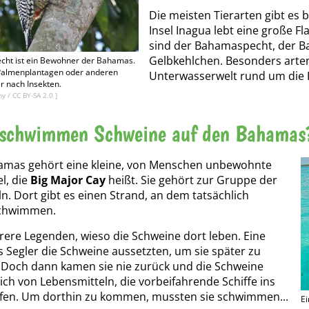
Die meisten Tierarten gibt es 
Insel Inagua lebt eine große F
sind der Bahamaspecht, der B
Gelbkehlchen. Besonders arten
ht ist ein Bewohner der Bahamas.
Palmenplantagen oder anderen
Unterwasserwelt rund um die I
r nach Insekten.
ny
/
CC BY-SA 2.0
]
schwimmen Schweine auf den Bahamas
amas gehört eine kleine, von Menschen unbewohnte
l, die
Big Major Cay
heißt. Sie gehört zur Gruppe der
n. Dort gibt es einen Strand, an dem tatsächlich
schwimmen.
rere Legenden, wieso die Schweine dort leben. Eine
s Segler die Schweine aussetzten, um sie später zu
 Doch dann kamen sie nie zurück und die Schweine
ich von Lebensmitteln, die vorbeifahrende Schiffe ins
fen. Um dorthin zu kommen, mussten sie schwimmen...
Ei