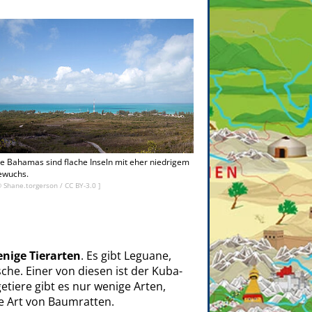
e Bahamas sind flache Inseln mit eher niedrigem
ewuchs.
©
Shane.torgerson
/
CC BY-3.0
]
nige Tierarten
. Es gibt Leguane,
he. Einer von diesen ist der Kuba-
tiere gibt es nur wenige Arten,
 Art von Baumratten.