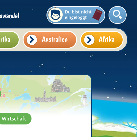
Du bist nicht
awandel
eingeloggt
rika
Australien
Afrika
n
Wirtschaft