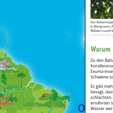
Der Bahamaspec
In Mangroven, 
Wäldern sucht e
[ ©
Dominic Shero
Warum 
Zu den Bah
Koralleninse
Exuma-Insel
Schweine 
Es gibt meh
besagt, das
schlachten.
ernährten s
Wasser war