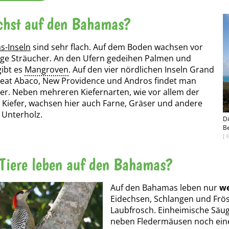
chst auf den Bahamas?
-Inseln
sind sehr flach. Auf dem Boden wachsen vor
ige Sträucher. An den Ufern gedeihen Palmen und
ibt es
Mangroven
. Auf den vier nördlichen Inseln Grand
eat Abaco, New Providence und Andros findet man
er. Neben mehreren Kiefernarten, wie vor allem der
 Kiefer, wachsen hier auch Farne, Gräser und andere
 Unterholz.
Di
B
[ 
Tiere leben auf den Bahamas?
Auf den Bahamas leben nur
we
Eidechsen, Schlangen und Frösc
Laubfrosch. Einheimische Säuge
neben Fledermäusen noch eine