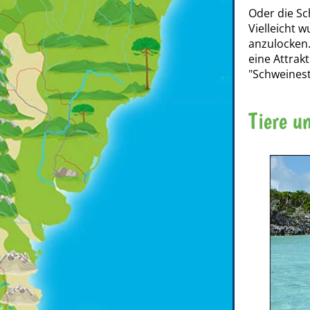
Oder die Sc
Vielleicht 
anzulocken.
eine Attrak
"Schweines
Tiere u