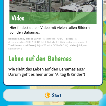
Video
Hier findest du ein Video mit vielen tollen Bildern
von den Bahamas.
Reiches Land, armes Land?
[ © Jpatokal /
GFDL
]
Essen
[ ©
divemasterking2000
/
CC BY-2.0
]
Schule
[ © Wikimedia, gemeinfrei ]
Traditionen und Feste
[ ©
Jon Worth
/
CC BY-SA 2.0
]
Video
[ © Ryan
Lightbourn ]
Leben auf den Bahamas
Wie sieht das Leben auf den Bahamas aus?
Darum geht es hier unter “Alltag & Kinder”!
Start