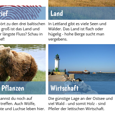
ief
Land
ört zu den drei baltischen
In Lettland gibt es viele Seen und
 groß ist das Land und
Wälder. Das Land ist flach oder
r längste Fluss? Schau in
hügelig - hohe Berge sucht man
ef!
vergebens.
 Pflanzen
Wirtschaft
kannst du noch auf
Die günstige Lage an der Ostsee und
treffen. Auch Wölfe,
viel Wald - und somit Holz - sind
te und Luchse leben hier.
Pfeiler der lettischen Wirtschaft.