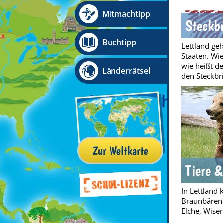
Mitmachtipp
Steckbr
Buchtipp
Lettland geh
Staaten. Wie
wie heißt de
Länderrätsel
den Steckbri
Zur Weltkarte
Tiere &
In Lettland 
Braunbären 
Elche, Wisen