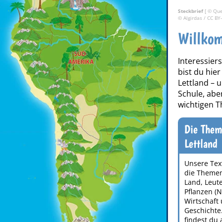
Steckbrief
[ © Que
©
Algirdas
/
CC BY
Willkom
Interessiers
bist du hie
Lettland – 
Schule, abe
wichtigen T
Die Them
Lettland
Unsere Tex
die Themen
Land, Leute
Pflanzen (N
Wirtschaft
Geschichte
findest du