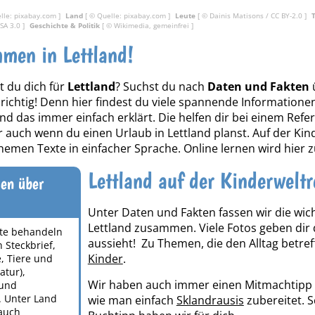
lle: pixabay.com ]
Land
[ © Quelle: pixabay.com ]
Leute
[ ©
Dainis Matisons
/
CC BY-2.0
]
-SA 3.0
]
Geschichte & Politik
[ © Wikimedia, gemeinfrei ]
men in Lettland!
t du dich für
Lettland
? Suchst du nach
Daten und Fakten
r richtig! Denn hier findest du viele spannende Informat
und das immer einfach erklärt. Die helfen dir bei einem Refe
r auch wenn du einen Urlaub in Lettland planst. Auf der Kind
hemen Texte in einfacher Sprache. Online lernen wird hier 
Lettland auf der Kinderweltr
en über
Unter Daten und Fakten fassen wir die wi
Lettland zusammen. Viele Fotos geben dir di
te behandeln
aussieht! Zu Themen, die den Alltag betr
 Steckbrief,
Kinder
.
, Tiere und
atur),
Wir haben auch immer einen Mitmachtipp für
 und
. Unter Land
wie man einfach
Sklandrausis
zubereitet. S
 auch