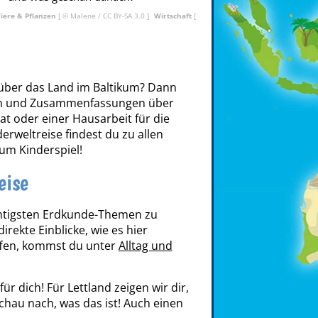
Tiere & Pflanzen
[ ©
Malene
/
CC BY-SA 3.0
]
Wirtschaft
[
über das Land im Baltikum? Dann
ionen und Zusammenfassungen über
rat oder einer Hausarbeit für die
erweltreise findest du zu allen
zum Kinderspiel!
eise
chtigsten Erdkunde-Themen zu
rekte Einblicke, wie es hier
effen, kommst du unter
Alltag und
 dich! Für Lettland zeigen wir dir,
chau nach, was das ist! Auch einen