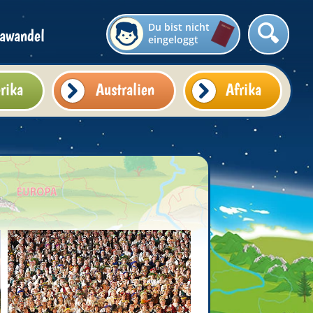
Du bist nicht
awandel
eingeloggt
rika
Australien
Afrika