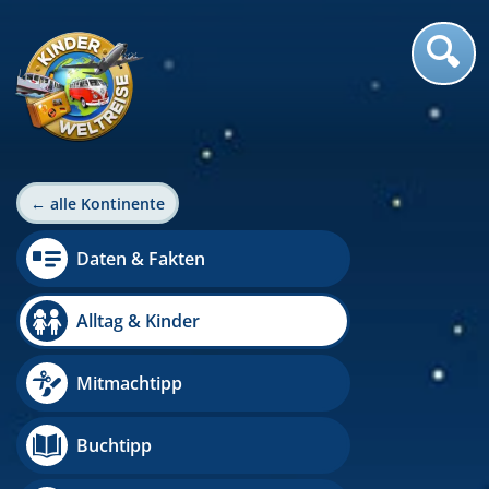
← alle Kontinente
Daten & Fakten
Alltag & Kinder
Mitmachtipp
Buchtipp