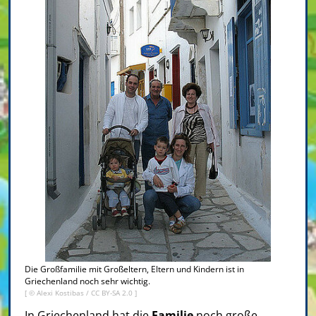
Die Großfamilie mit Großeltern, Eltern und Kindern ist in
Griechenland noch sehr wichtig.
[ ©
Alexi Kostibas
/
CC BY-SA 2.0
]
In Griechenland hat die
Familie
noch große