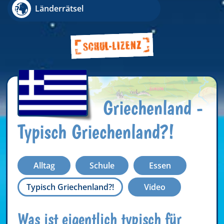
Länderrätsel
Griechenland -
Typisch Griechenland?!
Alltag
Schule
Essen
Typisch Griechenland?!
Video
Was ist eigentlich typisch für