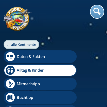
← alle Kontinente
Daten & Fakten
Alltag & Kinder
Mitmachtipp
Buchtipp