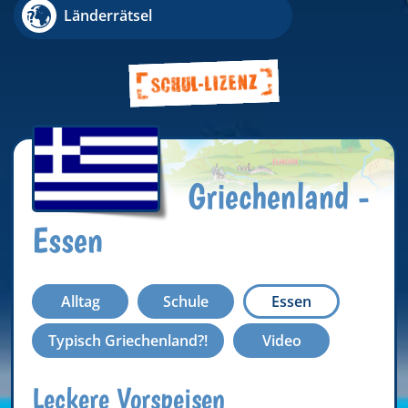
Länderrätsel
Griechenland -
Essen
Alltag
Schule
Essen
Typisch Griechenland?!
Video
Leckere Vorspeisen