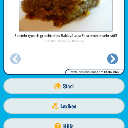
So sieht typisch griechisches Baklavá aus: Es schmeckt sehr süß!
[ © Mari Beika /
CC BY-SA 4.0
]
letzte Aktualisierung am
06.04.2020
Start
Lexikon
Hilfe