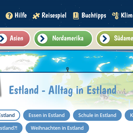
Hilfe
Reisespiel
Buchtipps
Klim
Asien
Nordamerika
Südame
Estland - Alltag in Estland
 Estland
Essen in Estland
Schule in Estland
K
stland?!
Weihnachten in Estland