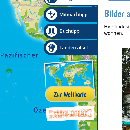
Bilder 
Mitmachtipp
Hier findes
Buchtipp
wohnen.
Länderrätsel
Zur Weltkarte