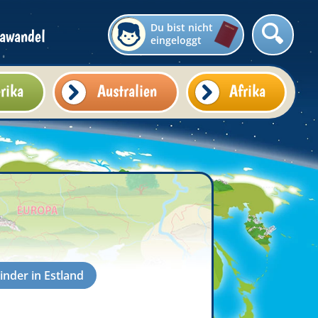
Du bist nicht
awandel
eingeloggt
rika
Australien
Afrika
inder in Estland