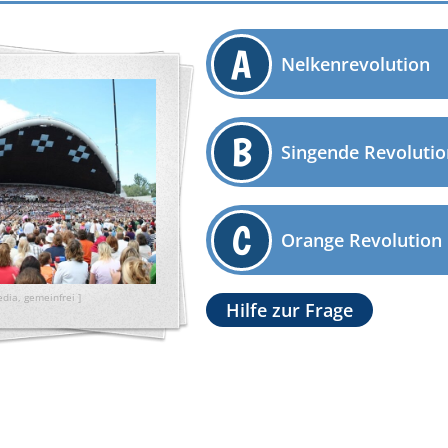
A
Nelkenrevolution
B
Singende Revolutio
C
Orange Revolution
dia, gemeinfrei ]
Hilfe zur Frage