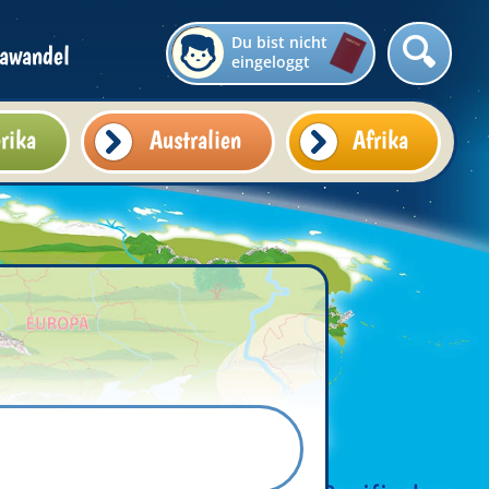
Du bist nicht
awandel
eingeloggt
rika
Australien
Afrika