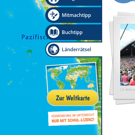
Mitmachtipp
Buchtipp
Länderrätsel
[ © Wikime
Zur Weltkarte