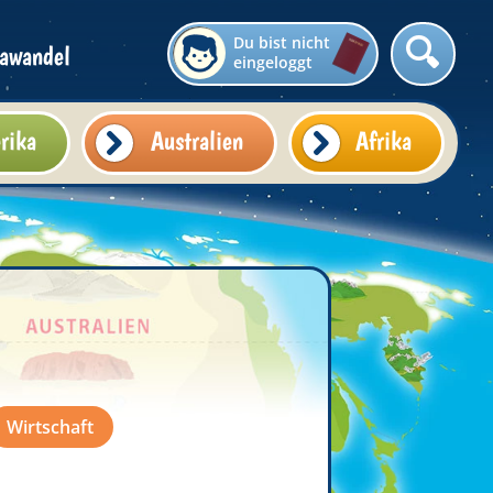
Du bist nicht
awandel
eingeloggt
rika
Australien
Afrika
Wirtschaft