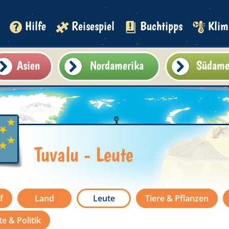
Hilfe
Reisespiel
Buchtipps
Klim
Asien
Nordamerika
Südame
Tuvalu - Leute
f
Land
Leute
Tiere & Pflanzen
e & Politik