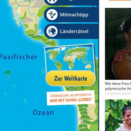
Mitmachtipp
Länderrätsel
Zur Weltkarte
Wie diese Frau 
polynesische Vo
[ ©
Graham Crum