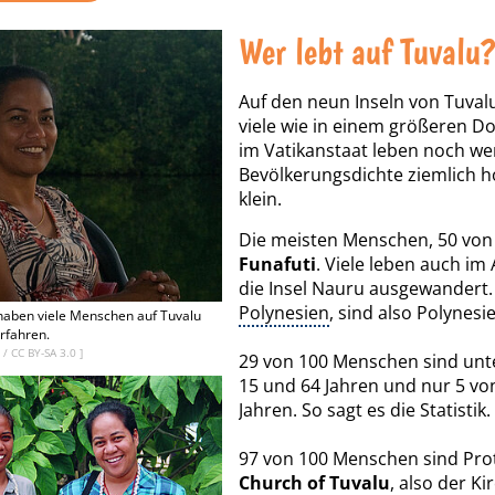
Wer lebt auf Tuvalu
Auf den neun Inseln von Tuval
viele wie in einem größeren Do
im Vatikanstaat leben noch weni
Bevölkerungsdichte ziemlich h
klein.
Die meisten Menschen, 50 von
Funafuti
. Viele leben auch im
die Insel Nauru ausgewandert
Polynesien
, sind also Polynesi
haben viele Menschen auf Tuvalu
rfahren.
b
/
CC BY-SA 3.0
]
29 von 100 Menschen sind unte
15 und 64 Jahren und nur 5 von
Jahren. So sagt es die Statistik.
97 von 100 Menschen sind Pro
Church of Tuvalu
, also der Ki