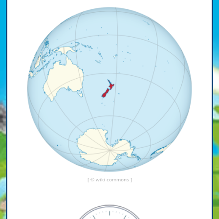
[ © wiki commons ]