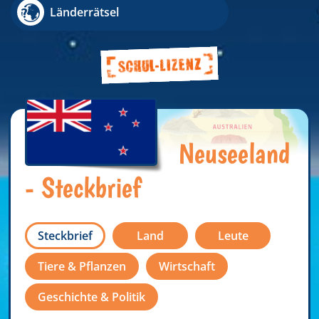
Länderrätsel
Neuseeland
- Steckbrief
Steckbrief
Land
Leute
Tiere & Pflanzen
Wirtschaft
Geschichte & Politik