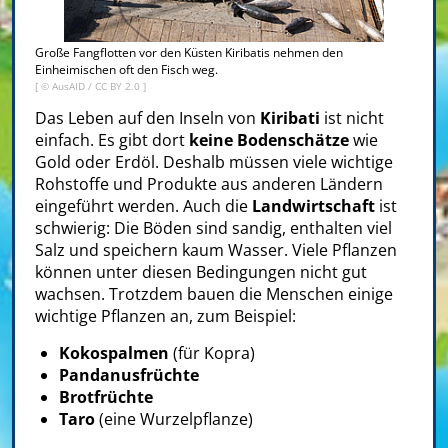
Große Fangflotten vor den Küsten Kiribatis nehmen den
Einheimischen oft den Fisch weg.
[ ©
AusAID
/
CC BY 2.0
]
Das Leben auf den Inseln von
Kiribati
ist nicht
einfach. Es gibt dort
keine Bodenschätze
wie
Gold oder Erdöl. Deshalb müssen viele wichtige
Rohstoffe und Produkte aus anderen Ländern
eingeführt werden. Auch die
Landwirtschaft
ist
schwierig: Die Böden sind sandig, enthalten viel
Salz und speichern kaum Wasser. Viele Pflanzen
können unter diesen Bedingungen nicht gut
wachsen. Trotzdem bauen die Menschen einige
wichtige Pflanzen an, zum Beispiel:
Kokospalmen
(für Kopra)
Pandanusfrüchte
Brotfrüchte
Taro
(eine Wurzelpflanze)