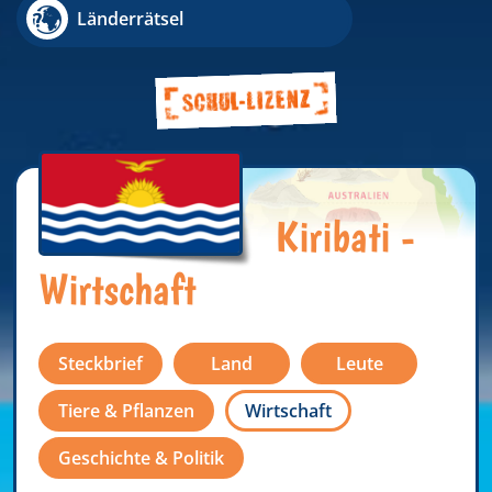
Länderrätsel
Kiribati -
Wirtschaft
Steckbrief
Land
Leute
Tiere & Pflanzen
Wirtschaft
Geschichte & Politik