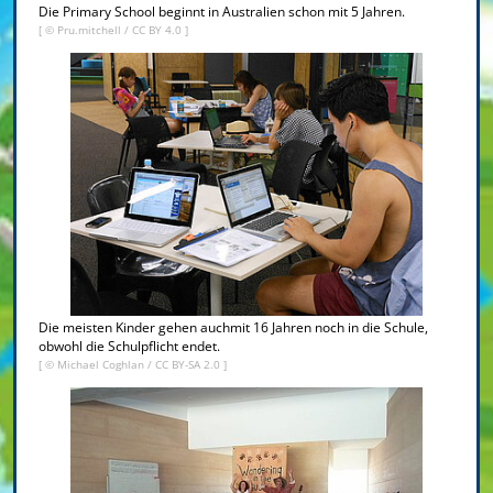
Die Primary School beginnt in Australien schon mit 5 Jahren.
[ ©
Pru.mitchell
/
CC BY 4.0
]
Die meisten Kinder gehen auchmit 16 Jahren noch in die Schule,
obwohl die Schulpflicht endet.
[ ©
Michael Coghlan
/
CC BY-SA 2.0
]