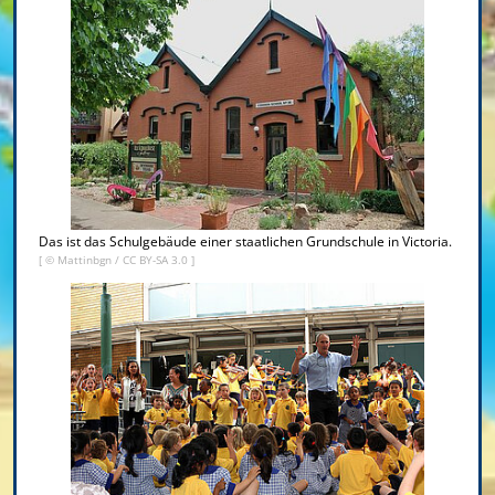
Das ist das Schulgebäude einer staatlichen Grundschule in Victoria.
[ ©
Mattinbgn
/
CC BY-SA 3.0
]