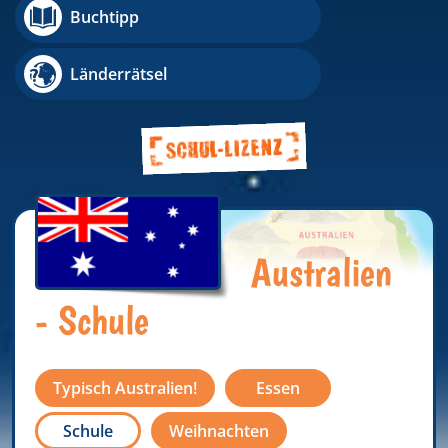
Buchtipp
Länderrätsel
Australien
- Schule
Typisch Australien!
Essen
Schule
Weihnachten