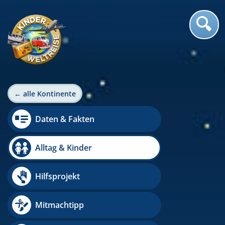
← alle Kontinente
Daten & Fakten
Alltag & Kinder
Hilfsprojekt
Mitmachtipp