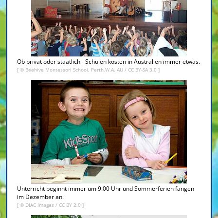
Ob privat oder staatlich - Schulen kosten in Australien immer etwas.
[ © Beehive Montessori School, Perth.W.A. AU /
CC BY-SA 3.0
]
Unterricht beginnt immer um 9:00 Uhr und Sommerferien fangen
im Dezember an.
[ © DIAC images /
CC BY 2.0
]