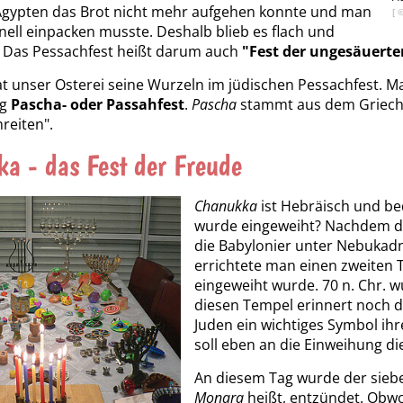
 Ägypten das Brot nicht mehr aufgehen konnte und man
nell einpacken musste. Deshalb blieb es flach und
. Das Pessachfest heißt darum auch
"Fest der ungesäuerte
t unser Osterei seine Wurzeln im jüdischen Pessachfest. M
g
Pascha- oder Passahfest
.
Pascha
stammt aus dem Griech
reiten".
a - das Fest der Freude
Chanukka
ist Hebräisch und b
wurde eingeweiht? Nachdem de
die Babylonier unter Nebukadn
errichtete man einen zweiten T
eingeweiht wurde. 70 n. Chr. w
diesen Tempel erinnert noch 
Juden ein wichtiges Symbol ih
soll eben an die Einweihung d
An diesem Tag wurde der sieb
Monara
heißt, entzündet. Obwo