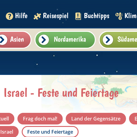
Hilfe
Reisespiel
Buchtipps
Klim
Asien
Nordamerika
Südame
Israel - Feste und Feiertage
tuell
Frag doch mal!
Land der Gegensätze
E
 Israel
Feste und Feiertage