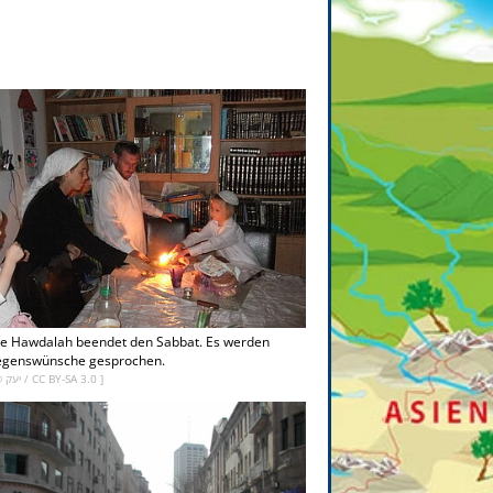
ie Hawdalah beendet den Sabbat. Es werden
egenswünsche gesprochen.
[ © יעק /
CC BY-SA 3.0
]