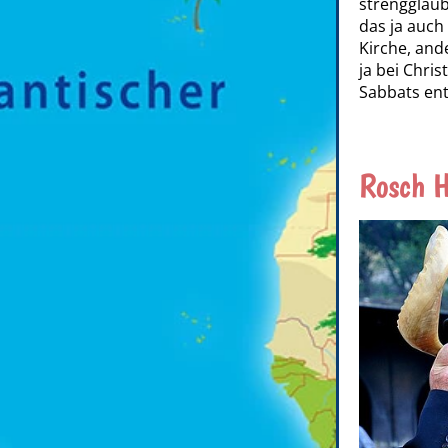
strenggläub
das ja auch
Kirche, and
ja bei Chri
Sabbats en
Rosch 