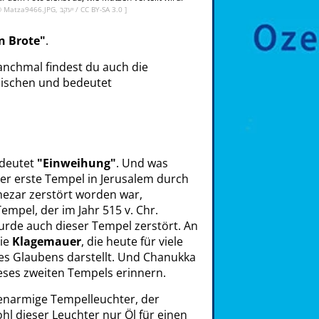
[ © Matza9466.JPG, יעקב /
CC BY-SA 3.0
]
n Brote"
.
anchmal findest du auch die
ischen und bedeutet
edeutet
"Einweihung"
. Und was
r erste Tempel in Jerusalem durch
ezar zerstört worden war,
empel, der im Jahr 515 v. Chr.
urde auch dieser Tempel zerstört. An
die
Klagemauer
, die heute für viele
res Glaubens darstellt. Und Chanukka
ieses zweiten Tempels erinnern.
enarmige Tempelleuchter, der
hl dieser Leuchter nur Öl für einen