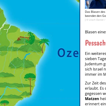
Das Blasen des 
beendet den Got
[ ©
Lilach Daniel
/
Blasen eine
Pessach
Ein weitere
sieben Tage
Judentum gef
sich Israel
immer im Mä
Zur Zeit de
erlaubt. Es
gegessen we
Matzen
hei
erinnert ei