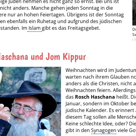
ige Juden nehmen es nicht ganz so ernst. Bei uns ist
 nicht anders. Manche gehen jeden Sonntag in die
ere nur an hohen Feiertagen. Übrigens ist der Sonntag
sten ebenfalls ein Ruhetag und aufgrund des jüdischen
tstanden. Im
Islam
gibt es das Freitagsgebet.
Di
Sa
[ 
Haschana und Jom Kippur
Weihnachten wird im Judentum 
warten nach ihrem Glauben noc
anders als die Christen, nicht 
Weihnachten feiern. Allerdings 
das
Rosch Haschana
heißt. Di
Januar, sondern im Oktober b
jüdische Kalender. Es erinnert
diesem Tag sollen alle Mensch
Keine schlechte Idee, oder? Di
gibt in den
Synagogen
viele Go