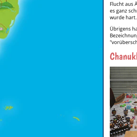
Flucht aus
es ganz sch
wurde hart
Übrigens ha
Bezeichnun
"vorübersch
Chanukk