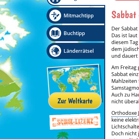
Sabbat 
Mitmachtipp
Der Sabbat 
Buchtipp
Das ist lau
diesem Tag 
dem jüdisch
Länderrätsel
und dauert 
Am Freitag 
Sabbat einz
Mahlzeiten 
Samstagmorg
Auch zu Hau
Zur Weltkarte
nicht übera
Orthodoxe
keine elekt
Lichtschalte
Doch nicht j