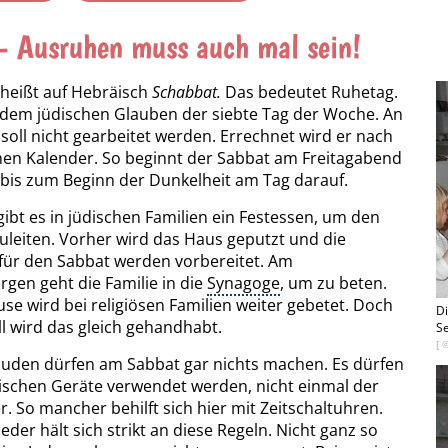
- Ausruhen muss auch mal sein!
heißt auf Hebräisch
Schabbat.
Das bedeutet Ruhetag.
t dem jüdischen Glauben der siebte Tag der Woche. An
soll nicht gearbeitet werden. Errechnet wird er nach
en Kalender. So beginnt der Sabbat am Freitagabend
bis zum Beginn der Dunkelheit am Tag darauf.
gibt es in jüdischen Familien ein Festessen, um den
uleiten. Vorher wird das Haus geputzt und die
für den Sabbat werden vorbereitet. Am
en geht die Familie in die
Synagoge
, um zu beten.
se wird bei religiösen Familien weiter gebetet. Doch
D
ll wird das gleich gehandhabt.
S
Juden dürfen am Sabbat gar nichts machen. Es dürfen
rischen Geräte verwendet werden, nicht einmal der
r. So mancher behilft sich hier mit Zeitschaltuhren.
eder hält sich strikt an diese Regeln. Nicht ganz so