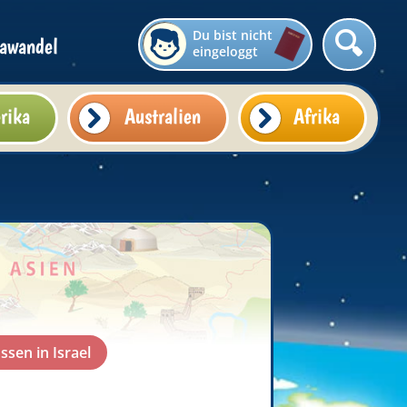
Du bist nicht
awandel
eingeloggt
rika
Australien
Afrika
ssen in Israel