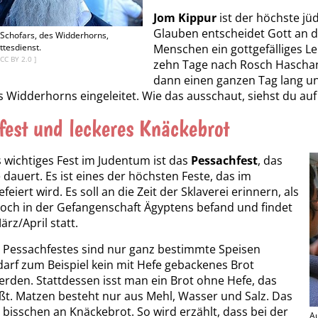
Jom Kippur
ist der höchste jü
Glauben entscheidet Gott an d
Schofars, des Widderhorns,
Menschen ein gottgefälliges Le
tesdienst.
CC BY 2.0
]
zehn Tage nach Rosch Haschan
dann einen ganzen Tag lang u
s Widderhorns eingeleitet. Wie das ausschaut, siehst du auf
fest und leckeres Knäckebrot
s wichtiges Fest im Judentum ist das
Pessachfest
, das
 dauert. Es ist eines der höchsten Feste, das im
eiert wird. Es soll an die Zeit der Sklaverei erinnern, als
 noch in der Gefangenschaft Ägyptens befand und findet
rz/April statt.
s Pessachfestes sind nur ganz bestimmte Speisen
 darf zum Beispiel kein mit Hefe gebackenes Brot
rden. Stattdessen isst man ein Brot ohne Hefe, das
ßt. Matzen besteht nur aus Mehl, Wasser und Salz. Das
n bisschen an Knäckebrot. So wird erzählt, dass bei der
Au