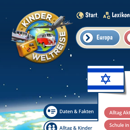
Start
Lexikon
Europa
Daten & Fakten
Alltag Ak
Schule in
Alltag & Kinder