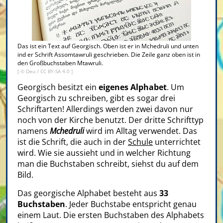
Das ist ein Text auf Georgisch. Oben ist er in Mchedruli und unten
ind er Schrift Assomtawruli geschrieben. Die Zeile ganz oben ist in
den Großbuchstaben Mtawruli.
[ ©
Deu
/
CC BY-SA 4.0
]
Georgisch besitzt ein
eigenes Alphabet
. Um
Georgisch zu schreiben, gibt es sogar drei
Schriftarten! Allerdings werden zwei davon nur
noch von der Kirche benutzt. Der dritte Schrifttyp
namens
Mchedruli
wird im Alltag verwendet. Das
ist die Schrift, die auch in der
Schule
unterrichtet
wird. Wie sie aussieht und in welcher Richtung
man die Buchstaben schreibt, siehst du auf dem
Bild.
Das georgische Alphabet besteht aus
33
Buchstaben
. Jeder Buchstabe entspricht genau
einem Laut. Die ersten Buchstaben des Alphabets