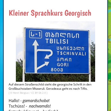
Kleiner Sprachkurs Georgisch
Auf diesem Straßenschild steht die georgische Schrift in den
Großbuchstaben Mtawruli. Geradeaus geht es nach Tiflis.
[ ©
Henri Bergius
/
CC BY-SA 2.0
]
Hallo! -
gamardschoba
!
Tschüss! -
nachvamdis
!