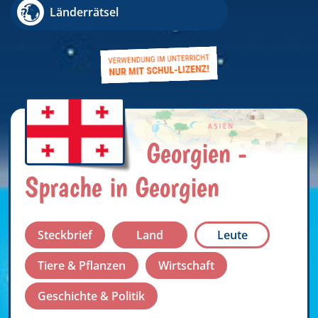
Länderrätsel
Georgien -
Sprache in Georgien
Steckbrief
Land
Leute
Tiere & Pflanzen
Wirtschaft
Geschichte & Politik