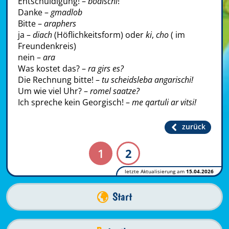
Entschuldigung! –
bodischi
!
Danke –
gmadlob
Bitte –
araphers
ja –
diach
(Höflichkeitsform) oder
ki
,
cho
( im
Freundenkreis)
nein –
ara
Was kostet das? –
ra girs es?
Die Rechnung bitte! –
tu scheidsleba angarischi!
Um wie viel Uhr? –
romel saatze?
Ich spreche kein Georgisch! –
me qartuli ar vitsi!
zurück
1
2
letzte Aktualisierung am
15.04.2026
Start