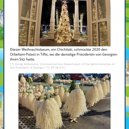
Dieser Weihnachtsbaum, ein Chichilaki, schmückte 2020 den
Orbeliani-Palast in Tiflis, wo die damalige Präsidentin von Georgien
ihren Sitz hatte.
[ © Giorgi Abdaladze, Communications Department of the Administration of
the President of Georgia /
CC BY-SA 4.0
]