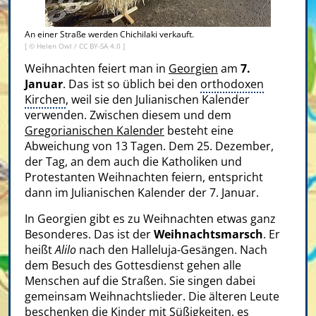
An einer Straße werden Chichilaki verkauft.
[ ©
Helen Owl
/
CC BY-SA 4.0
]
Weihnachten feiert man in
Georgien
am
7.
Januar
. Das ist so üblich bei den
orthodoxen
Kirchen
, weil sie den Julianischen Kalender
verwenden. Zwischen diesem und dem
Gregorianischen Kalender
besteht eine
Abweichung von 13 Tagen. Dem 25. Dezember,
der Tag, an dem auch die Katholiken und
Protestanten Weihnachten feiern, entspricht
dann im Julianischen Kalender der 7. Januar.
In Georgien gibt es zu Weihnachten etwas ganz
Besonderes. Das ist der
Weihnachtsmarsch
. Er
heißt
Alilo
nach den Halleluja-Gesängen. Nach
dem Besuch des Gottesdienst gehen alle
Menschen auf die Straßen. Sie singen dabei
gemeinsam Weihnachtslieder. Die älteren Leute
beschenken die Kinder mit Süßigkeiten, es