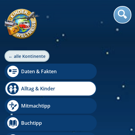
← alle Kontinente
Daten & Fakten
Alltag & Kinder
Mitmachtipp
Buchtipp