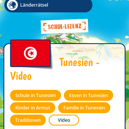
Länderrätsel
Tunesien -
Video
Schule in Tunesien
Essen in Tunesien
Kinder in Armut
Familie in Tunesien
Traditionen
Video