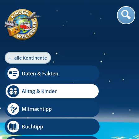
← alle Kontinente
Daten & Fakten
Alltag & Kinder
Mitmachtipp
Buchtipp