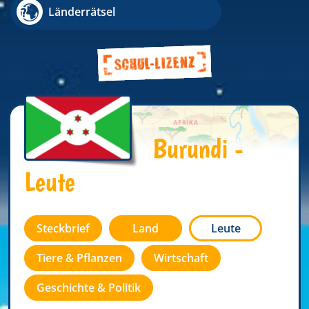
Länderrätsel
Burundi -
Leute
Steckbrief
Land
Leute
Tiere & Pflanzen
Wirtschaft
Geschichte & Politik