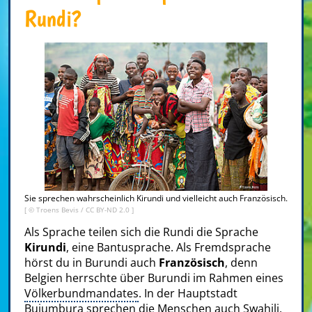
Rundi?
Sie sprechen wahrscheinlich Kirundi und vielleicht auch Französisch.
[ ©
Troens Bevis
/
CC BY-ND 2.0
]
Als Sprache teilen sich die Rundi die Sprache
Kirundi
, eine Bantusprache. Als Fremdsprache
hörst du in Burundi auch
Französisch
, denn
Belgien herrschte über Burundi im Rahmen eines
Völkerbundmandates
. In der Hauptstadt
Bujumbura sprechen die Menschen auch Swahili,