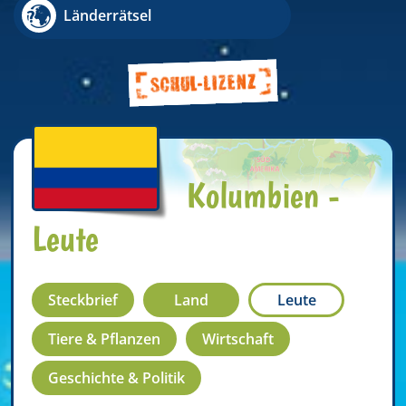
Länderrätsel
Kolumbien -
Leute
Steckbrief
Land
Leute
Tiere & Pflanzen
Wirtschaft
Geschichte & Politik