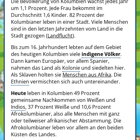
Die Bevölkerung von Kolumbien wächst jedes Jahr
um 1,1 Prozent. Jede Frau bekommt im
Durchschnitt 1,6 Kinder. 82 Prozent der
Kolumbianer leben in einer Stadt. Viele Menschen
sind in den letzten Jahrzehnten vom Land in die
Stadt gezogen (
Landflucht
).
Bis zum 16. Jahrhundert lebten auf dem Gebiet
des heutigen Kolumbien viele
indigene Völker
.
Dann kamen Europäer, vor allem Spanier,
nahmen das Land als
Kolonie
und siedelten hier.
Als Sklaven holten sie
Menschen aus Afrika
. Die
Ethnien
vermischten sich auch untereinander.
Heute
leben in Kolumbien 49 Prozent
gemeinsame Nachkommen von Weißen und
Indios
, 37 Prozent Weiße und 10,6 Prozent
Afrokolumbianer, also alle Menschen mit ganz
oder teilweiser afrikanischer Abstammung. Die
Afrokolumbianer leben vor allem an den beiden
Küsten des Landes.