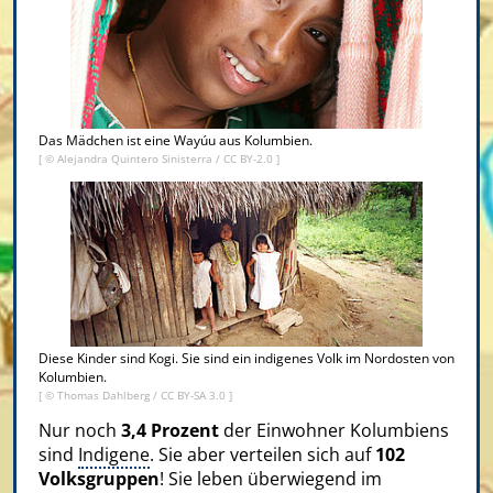
Das Mädchen ist eine Wayúu aus Kolumbien.
[ ©
Alejandra Quintero Sinisterra
/
CC BY-2.0
]
Diese Kinder sind Kogi. Sie sind ein indigenes Volk im Nordosten von
Kolumbien.
[ ©
Thomas Dahlberg
/
CC BY-SA 3.0
]
Nur noch
3,4 Prozent
der Einwohner Kolumbiens
sind
Indigene
. Sie aber verteilen sich auf
102
Volksgruppen
! Sie leben überwiegend im