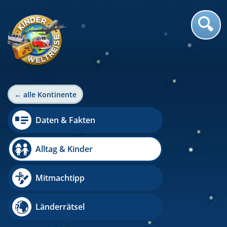
← alle Kontinente
Daten & Fakten
Alltag & Kinder
Mitmachtipp
Länderrätsel