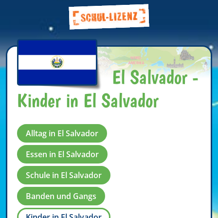
El Salvador -
Kinder in El Salvador
Alltag in El Salvador
Essen in El Salvador
Schule in El Salvador
Banden und Gangs
Kinder in El Salvador