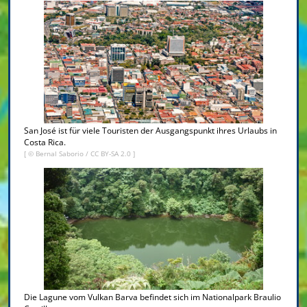
San José ist für viele Touristen der Ausgangspunkt ihres Urlaubs in
Costa Rica.
[ ©
Bernal Saborio
/
CC BY-SA 2.0
]
Die Lagune vom Vulkan Barva befindet sich im Nationalpark Braulio