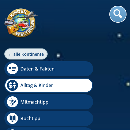
← alle Kontinente
Daten & Fakten
Alltag & Kinder
Mitmachtipp
Buchtipp