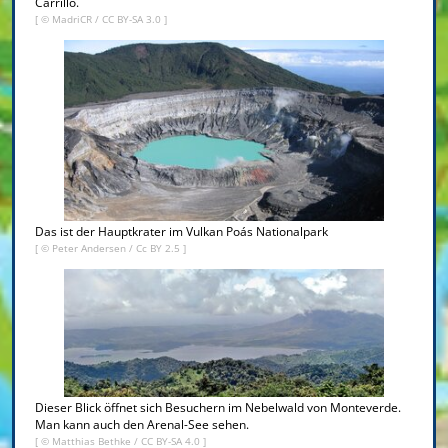
Carrillo.
[ ©
MadriCR
/
CC BY-SA 3.0
]
Das ist der Hauptkrater im Vulkan Poás Nationalpark
[ ©
Peter Andersen
/
Cc BY 2.5
]
Dieser Blick öffnet sich Besuchern im Nebelwald von Monteverde.
Man kann auch den Arenal-See sehen.
[ ©
Matthias Bethke
/
CC BY-SA 4.0
]