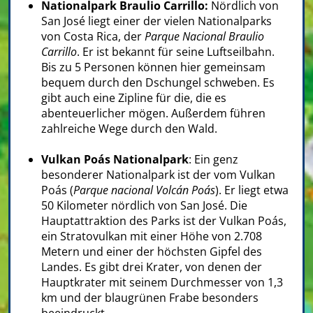
Nationalpark Braulio Carrillo:
Nördlich von
San José liegt einer der vielen Nationalparks
von Costa Rica, der
Parque Nacional Braulio
Carrillo
. Er ist bekannt für seine Luftseilbahn.
Bis zu 5 Personen können hier gemeinsam
bequem durch den Dschungel schweben. Es
gibt auch eine Zipline für die, die es
abenteuerlicher mögen. Außerdem führen
zahlreiche Wege durch den Wald.
Vulkan Poás Nationalpark
: Ein genz
besonderer Nationalpark ist der vom Vulkan
Poás (
Parque nacional Volcán Poás
). Er liegt etwa
50 Kilometer nördlich von San José. Die
Hauptattraktion des Parks ist der Vulkan Poás,
ein Stratovulkan mit einer Höhe von 2.708
Metern und einer der höchsten Gipfel des
Landes. Es gibt drei Krater, von denen der
Hauptkrater mit seinem Durchmesser von 1,3
km und der blaugrünen Frabe besonders