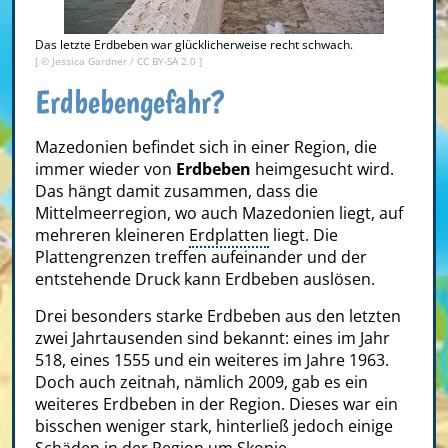
Das letzte Erdbeben war glücklicherweise recht schwach.
[ ©
Jessica Gardner
/
CC BY-SA 2.0
]
Erdbebengefahr?
Mazedonien befindet sich in einer Region, die
immer wieder von
Erdbeben
heimgesucht wird.
Das hängt damit zusammen, dass die
Mittelmeerregion, wo auch Mazedonien liegt, auf
mehreren kleineren
Erdplatten
liegt. Die
Plattengrenzen treffen aufeinander und der
entstehende Druck kann Erdbeben auslösen.
Drei besonders starke Erdbeben aus den letzten
zwei Jahrtausenden sind bekannt: eines im Jahr
518, eines 1555 und ein weiteres im Jahre 1963.
Doch auch zeitnah, nämlich 2009, gab es ein
weiteres Erdbeben in der Region. Dieses war ein
bisschen weniger stark, hinterließ jedoch einige