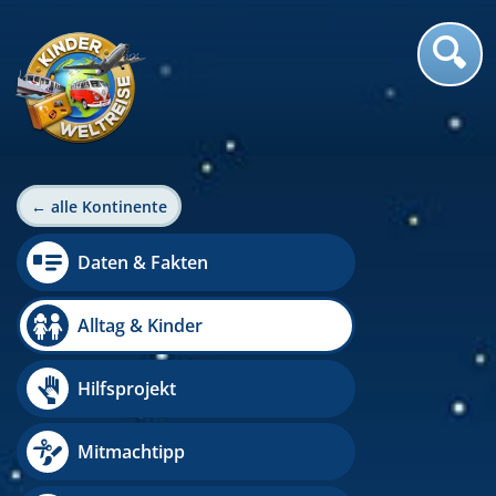
← alle Kontinente
Daten & Fakten
Alltag & Kinder
Hilfsprojekt
Mitmachtipp