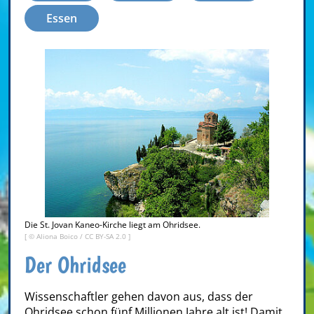
Essen
Die St. Jovan Kaneo-Kirche liegt am Ohridsee.
[ ©
Aliona Boico
/
CC BY-SA 2.0
]
Der Ohridsee
Wissenschaftler gehen davon aus, dass der
Ohridsee schon fünf Millionen Jahre alt ist! Damit