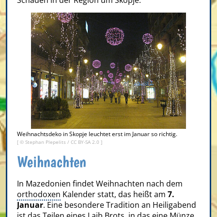
Schäden in der Region um Skopje.
Weihnachtsdeko in Skopje leuchtet erst im Januar so richtig.
[ ©
Stephan Plepelits
/
CC BY-SA 2.0
]
Weihnachten
In Mazedonien findet Weihnachten nach dem
orthodoxen
Kalender statt, das heißt am
7.
Januar
. Eine besondere Tradition an Heiligabend
ist das Teilen eines Laib Brots, in das eine Münze