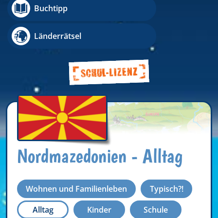
Buchtipp
Länderrätsel
Nordmazedonien - Alltag
Wohnen und Familienleben
Typisch?!
Alltag
Kinder
Schule